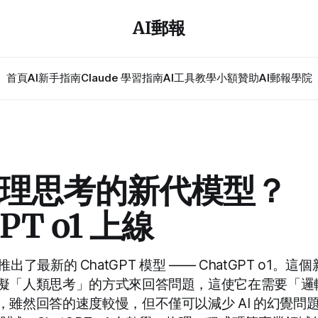
AI郵報
首頁
AI新手指南
Claude 學習指南
AI工具教學
小額贊助
AI郵報學院
理思考的新代模型？
PT o1 上線
/12 推出了最新的 ChatGPT 模型 —— ChatGPT o1
擬「人類思考」的方式來回答問題，這使它在需要「邏
，雖然回答的速度較慢，但不僅可以減少 AI 的幻覺問