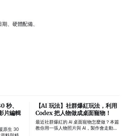
售日期、硬體配備、
30 秒、
【AI 玩法】社群爆紅玩法，利用
與影片編輯
Codex 把人物做成桌面寵物！
最近社群爆紅的 AI 桌面寵物怎麼做？本篇
教你用一張人物照片與 AI，製作會走動、
，支援原生 30
待機、睡覺及接受滑鼠拖曳的桌面角色，
考資料與精