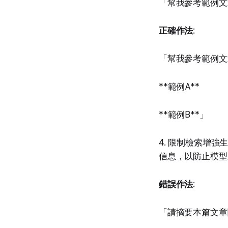
「幫我參考範例文
正確作法
:
「幫我參考範例文
**範例A**
**範例B**」
4. 限制檢索增
信息，以防止模型
錯誤作法
:
「請摘要本篇文章關於