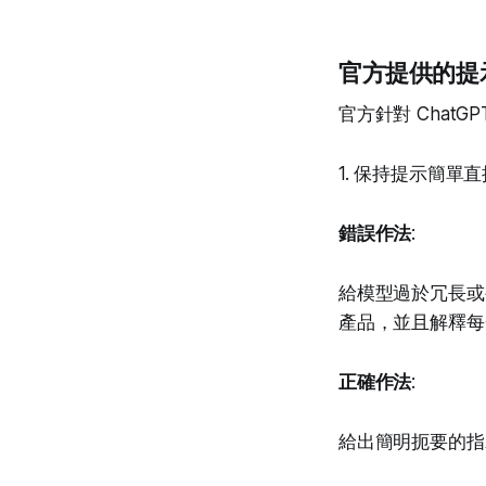
官方提供的提
官方針對 ChatG
1. 保持提示簡
錯誤作法
:
給模型過於冗長或
產品，並且解釋每
正確作法
:
給出簡明扼要的指