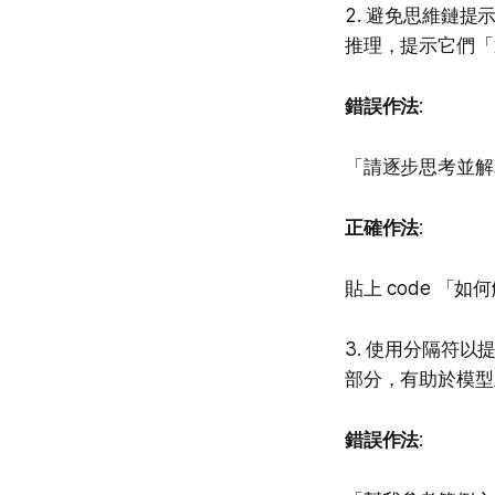
2. 避免思維鏈提
推理，提示它們「
錯誤作法
:
「請逐步思考並解
正確作法
:
貼上 code 「如
3. 使用分隔符
部分，有助於模型
錯誤作法
: