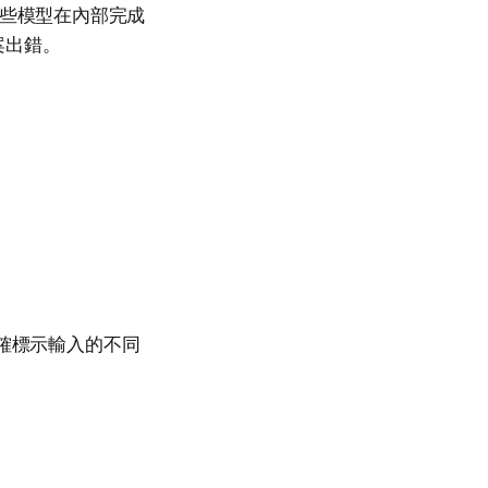
於這些模型在內部完成
案出錯。
」
明確標示輸入的不同