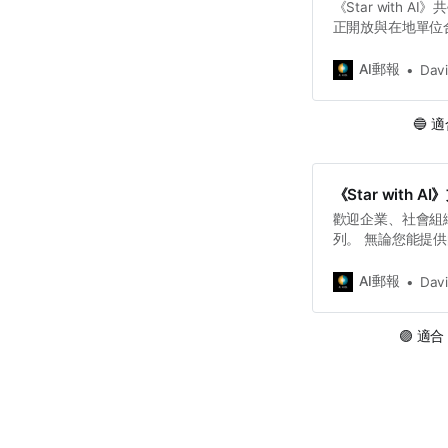
《Star with 
正開放與在地單位
單位將獲得專屬導
協助將AI教學真正
AI郵報
Dav
分，而學習AI的
遇過不知道該如何
🔵 
好時機。 歡迎學
繫，讓《Star wi
《Star wit
歡迎企業、社會組織、
列。 無論您能提
都期待與您攜手，
AI郵報
Dav
🟣 適