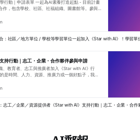
AI》共學行動｜申請表單 一起為AI素養打造起點 - 目前計畫
合作，包含學校、社區、社福組織、圖書館等。參與
師協力支援、彈性課程模組與完整的學習紀錄協作，
落實在每一個生活場域。 AI的發展已成日常的一部
in
起點，應該能夠發生在任何地方。如果你所在的社區也曾
開始導入AI的困擾，現在就是一個實驗、嘗試、共學的
適合：社區／地方單位 / 學校等學習單位一起加入《Star with AI》！學習
校、社區組織與在地夥伴填寫申請表或直接與我們聯
th AI》從你的場域開始發光。
h AI》支持行動｜志工・企業・合作夥伴參與申請
教育者、志工與推廣者加入《Star with AI》行
供的是時間、人力、資源、推廣力或一個好點子，我們
讓科技素養的星光照進更多角落。
in
合：志工／企業／資源提供者《Star with AI》支持行動｜志工・企業・合