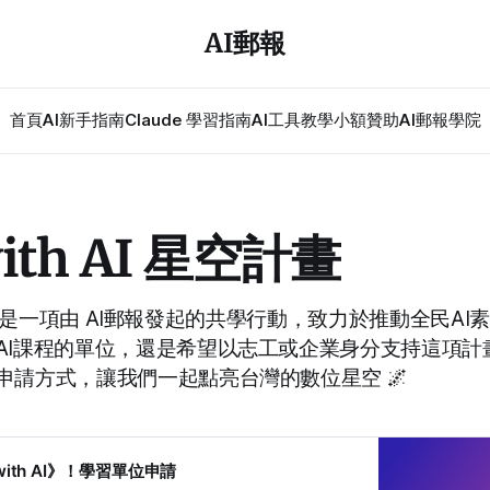
AI郵報
首頁
AI新手指南
Claude 學習指南
AI工具教學
小額贊助
AI郵報學院
with AI 星空計畫
h AI》是一項由 AI郵報發起的共學行動，致力於推動全民A
AI課程的單位，還是希望以志工或企業身分支持這項計
申請方式，讓我們一起點亮台灣的數位星空 🌌
with AI》！學習單位申請