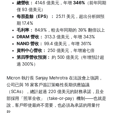
總營收：
414.6 億美元，年增
346%
（前年同期
僅 93 億美元）
每股盈餘（EPS）：
25.11 美元，超出分析師預
期 17.4%
毛利率：
84.9%，較去年同期的 39% 翻倍以上
DRAM 營收：
313.3 億美元，年增 343%
NAND 營收：
99.4 億美元，年增 361%
資料中心營收：
250 億美元，年增逾七倍
第四季營收預測：
約 500 億美元（年增預計超
過 300%）
Micron 執行長 Sanjay Mehrotra 在法說會上強調，
公司已與 16 家客戶簽訂策略性長期供應協議
（SCAs），總計超過 220 億美元的財務承諾，且全
部採用「照單全收」（take-or-pay）機制——也就是
說，客戶即使最終不需要，也必須為承諾的用量付
款。