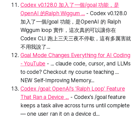
Codex v0.128.0 加入了一個/goal 功能，是
OpenAI 的Ralph Wiggum ...
- Codex v0.128.0
加入了一個/goal 功能，是OpenAI 的 Ralph
Wiggum loop 實作，這次真的可以讓你在
Codex CLI 跑上三天三夜不停歇，這有多厲害就
不用我說了...
Goal Mode Changes Everything for AI Coding
- YouTube
- ... claude code, cursor, and LLMs
to code? Checkout ny course teaching ...
NEW Self-Improving Memory...
Codex /goal: OpenAI's 'Ralph Loop' Feature
That Ran a Device ...
- Codex's /goal feature
keeps a task alive across turns until complete
— one user ran it on a device d...