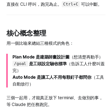
直接在 CLI 呼叫，跑完為止。
可以中斷。
Ctrl+C
核心概念整理
用一個比喻來總結三種模式的角色：
Plan Mode 是建築師畫設計圖
（想清楚再動手）
是工頭設定驗收標準
（告訴工人什麼叫蓋
/goal
完）
Auto Mode 是讓工人不用每顆釘子都問你
（工具
自動放行）
三個一起用，才能真正放下 terminal、去做別的事，
等 Claude 把任務跑完。