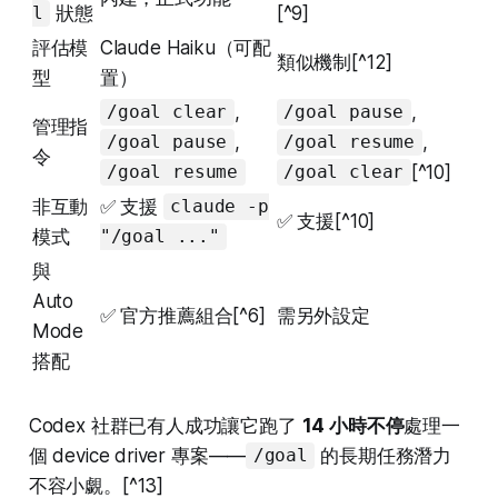
狀態
[^9]
l
評估模
Claude Haiku（可配
類似機制[^12]
型
置）
,
,
/goal clear
/goal pause
管理指
,
,
/goal pause
/goal resume
令
[^10]
/goal resume
/goal clear
非互動
✅ 支援
claude -p
✅ 支援[^10]
模式
"/goal ..."
與
Auto
✅ 官方推薦組合[^6]
需另外設定
Mode
搭配
Codex 社群已有人成功讓它跑了
14 小時不停
處理一
個 device driver 專案——
的長期任務潛力
/goal
不容小覷。[^13]