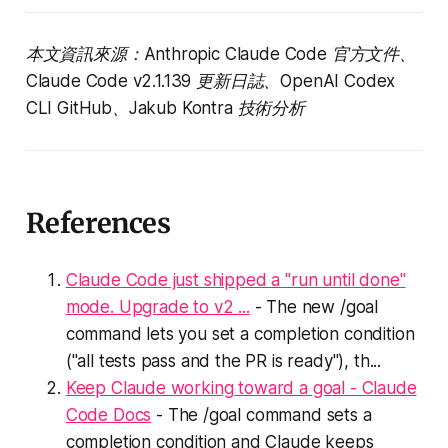
本文資訊來源：Anthropic Claude Code 官方文件、
Claude Code v2.1.139 更新日誌、OpenAI Codex
CLI GitHub、Jakub Kontra 技術分析
References
Claude Code just shipped a "run until done"
mode. Upgrade to v2 ...
- The new /goal
command lets you set a completion condition
("all tests pass and the PR is ready"), th...
Keep Claude working toward a goal - Claude
Code Docs
- The /goal command sets a
completion condition and Claude keeps