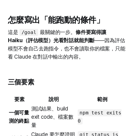
怎麼寫出「能跑動的條件」
這是
最關鍵的一步。
條件要寫得讓
/goal
Haiku（評估模型）光看對話就能判斷
——因為評估
模型不會自己去跑指令，也不會讀取你的檔案，只能
看 Claude 在對話中輸出的內容。
三個要素
要素
說明
範例
測試結果、build
一個可量
npm test exits
exit code、檔案數
測的終點
0
量
Claude 要怎麼證明
git status is