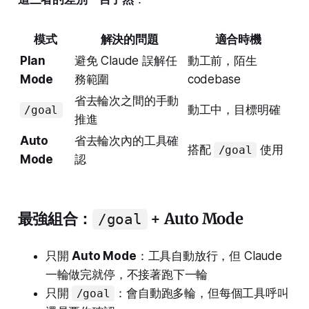
模式
解決的問題
適合時機
Plan
避免 Claude 誤解任
動工前，陌生
Mode
務範圍
codebase
省去輪次之間的手動
動工中，目標明確
/goal
推進
Auto
省去輪次內的工具確
搭配
使用
/goal
Mode
認
最強組合：
+ Auto Mode
/goal
只開
Auto Mode
：工具自動放行，但 Claude
一輪做完就停，不接著跑下一輪
只開
：會自動跑多輪，但每個工具呼叫
/goal