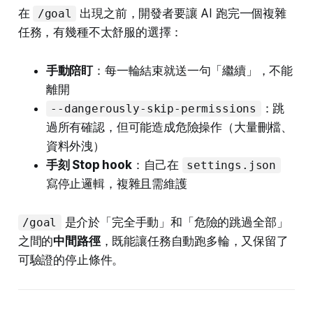
在
出現之前，開發者要讓 AI 跑完一個複雜
/goal
任務，有幾種不太舒服的選擇：
手動陪盯
：每一輪結束就送一句「繼續」，不能
離開
：跳
--dangerously-skip-permissions
過所有確認，但可能造成危險操作（大量刪檔、
資料外洩）
手刻 Stop hook
：自己在
settings.json
寫停止邏輯，複雜且需維護
是介於「完全手動」和「危險的跳過全部」
/goal
之間的
中間路徑
，既能讓任務自動跑多輪，又保留了
可驗證的停止條件。