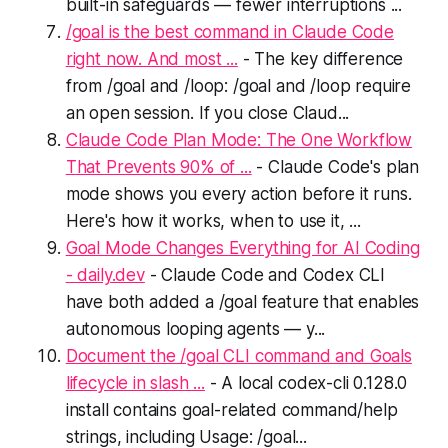
built-in safeguards — fewer interruptions ...
/goal is the best command in Claude Code
right now. And most ...
- The key difference
from /goal and /loop: /goal and /loop require
an open session. If you close Claud...
Claude Code Plan Mode: The One Workflow
That Prevents 90% of ...
- Claude Code's plan
mode shows you every action before it runs.
Here's how it works, when to use it, ...
Goal Mode Changes Everything for AI Coding
- daily.dev
- Claude Code and Codex CLI
have both added a /goal feature that enables
autonomous looping agents — y...
Document the /goal CLI command and Goals
lifecycle in slash ...
- A local codex-cli 0.128.0
install contains goal-related command/help
strings, including Usage: /goal...