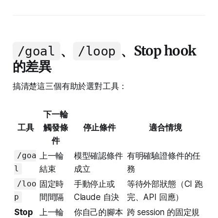
、
、Stop hook
/goal
/loop
的差異
搞清楚這三個有助於選對工具：
下一輪
工具
觸發條
停止條件
適合情境
件
上一輪
模型確認條件
有明確驗證條件的任
/goa
結束
成立
務
l
固定時
手動停止或
等待外部狀態（CI 跑
/loo
間間隔
Claude 自決
完、API 回應）
p
Stop
上一輪
你自己的腳本
跨 session 的固定規