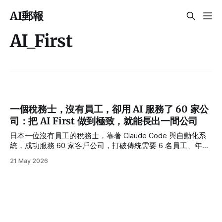
AI郵報
AI_First
一個稅務士，沒有員工，卻用 AI 服務了 60 家公
司：把 AI First 做到極致，就能長出一間公司
日本一位沒有員工的稅務士，靠著 Claude Code 與自動化系
統，成功服務 60 家客戶公司，打破傳統需要 6 名員工、年耗
千萬日圓的人事常規。本文深度解析「AI First」的思維轉變
21 May 2026
——不再只是把 AI 當成卡關時的輔助工具，而是將工作設計
成一套可自動運作的「公司系統」；並透過 Supervisor、
Crew、Graph、Tool Use 四種 Agent 架構，解析如何打造高
效率的企業級 AI 工作流。同時探討在多模型、多 Agent 常駐
的趨勢下，如技嘉 AI TOP 500 TRX50 這類本地硬體基礎設
施，如何成為 AI First 真正落地的關鍵。