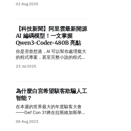
新寵，開發者與資金也紛紛倒向新王
02 Aug 2025
者。
【科技新聞】阿里雲最新開源
AI 編碼模型！一文掌握
Qwen3-Coder-480B 亮點
你是否曾想過，AI 可以幫你處理龐大
的程式專案，甚至完整小說的程式碼
理解與編寫？阿里巴巴雲最新開源的
23 Jul 2025
Qwen3-Coder-480B-A35B-
Instruct，就能讓這個願景成真！
為什麼白宮希望駭客欺騙人工
智能？
在本週的世界最大的年度駭客大會
——Def Con 31將在拉斯維加斯舉
行，焦點集中在大型語言模型上，像
06 Aug 2023
是OpenAI的ChatGPT和Google的
Bard等聊天機器人。白宮對於這個活