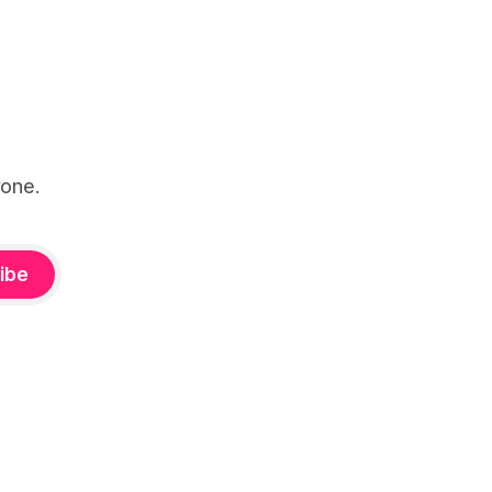
one.
ibe