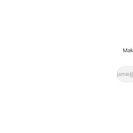
動特別有興趣，他們希望了解為什麼
有如此多的駭客聚集在一起，試圖欺
騙和尋找人工智能模型中的缺陷。
Mak