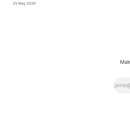
發職務——等於當地兩成人力被重新
25 May 2026
配置。這不只是一則裁員新聞，而是
大型科技公司以 AI 優先為名、重新定
義職位價值的具體案例。本文解析這
波重組背後的組織邏輯，以及對上班
族和企業管理者的真正啟示。
Mak