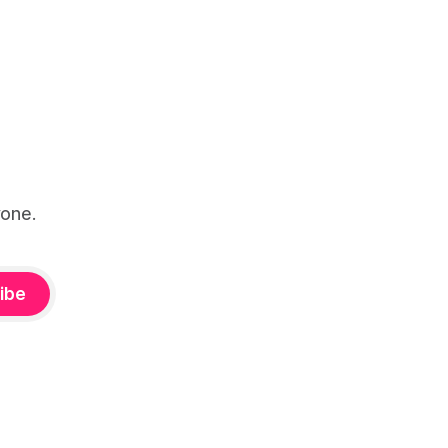
one.
ibe