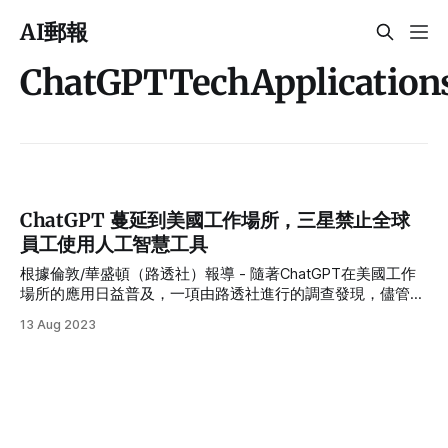
AI郵報
ChatGPTTechApplication
ChatGPT 蔓延到美國工作場所，三星禁止全球
員工使用人工智慧工具
根據倫敦/華盛頓（路透社）報導 - 隨著ChatGPT在美國工作
場所的應用日益普及，一項由路透社進行的調查發現，儘管微
軟、谷歌等雇主對其使用表示擔憂並加以限制，許多美國員工
13 Aug 2023
正在轉向ChatGPT來協助完成基本任務。ChatGPT的普及不僅
是美國，全球范圍內企業也在思考如何最佳應用這款聊天機器
人程序。它通過生成式人工智能進行對話，能夠回答無數的提
示。