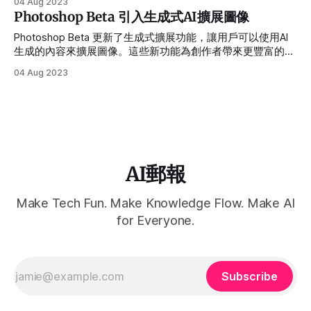
04 Aug 2023
Samplab的背後團隊，使用了Meta開源的基於AI的聲音生成工
Photoshop Beta 引入生成式AI擴展圖像
具MusicGen來訓練TextToSample。
Photoshop Beta 更新了生成式擴展功能，讓用戶可以使用AI
生成的內容來擴展圖像。這些新功能為創作者帶來更豐富的創
意工具和更便捷的使用體驗。使用者可以透過拖曳裁剪工具超
04 Aug 2023
出原始圖片大小，可選擇是否下文字指令，有效處理圖像過小
的情況，同時修飾、修復或改變圖像尺寸。
AI郵報
Make Tech Fun. Make Knowledge Flow. Make AI
for Everyone.
Subscribe