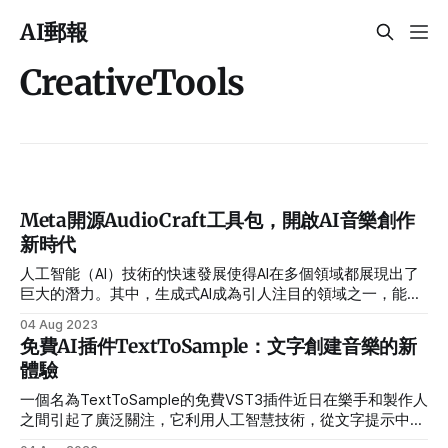
AI郵報
CreativeTools
Meta開源AudioCraft工具包，開啟AI音樂創作
新時代
人工智能（AI）技術的快速發展使得AI在多個領域都展現出了
巨大的潛力。其中，生成式AI成為引人注目的領域之一，能夠
根據特定指令或文本描述創造出音頻、圖像和文本等。最近，
04 Aug 2023
Meta（前稱Facebook）釋出了一個開源的AudioCraft工具
免費AI插件TextToSample：文字創建音樂的新
包，旨在幫助藝術家和聲音設計師更輕鬆地使用生成式AI來創
體驗
作音頻作品。
一個名為TextToSample的免費VST3插件近日在樂手和製作人
之間引起了廣泛關注，它利用人工智慧技術，從文字提示中生
成音樂樣本。這個插件的開發人員，同時也是AI樣本編輯軟體