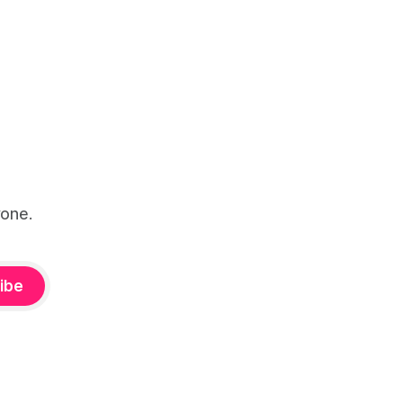
one.
ibe