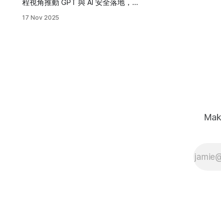
程視角推動 GPT 與 AI 安全落地，如
今以創業者身分重塑次世代 AI 路線。
17 Nov 2025
Mak