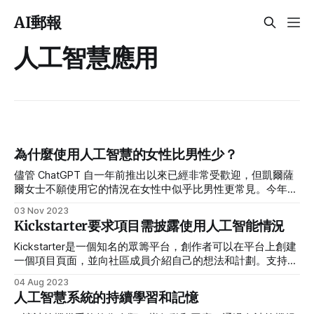
AI郵報
人工智慧應用
為什麼使用人工智慧的女性比男性少？
儘管 ChatGPT 自一年前推出以來已經非常受歡迎，但凱爾薩
爾女士不願使用它的情況在女性中似乎比男性更常見。今年稍
早的一項調查顯示，雖然現在有 54% 的男性在職業或個人生
03 Nov 2023
活中使用人工智慧，但女性的這一比例僅為 35%。
Kickstarter要求項目需披露使用人工智能情況
Kickstarter是一個知名的眾籌平台，創作者可以在平台上創建
一個項目頁面，並向社區成員介紹自己的想法和計劃。支持者
可以選擇支持這些項目，通常是通過捐贈資金來幫助創作者實
04 Aug 2023
現目標，支持者往往會獲得一些回報，例如項目的產品或特殊
人工智慧系統的持續學習和記憶
體驗。