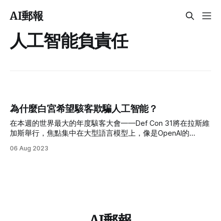
AI郵報
人工智能負責任
為什麼白宮希望駭客欺騙人工智能？
在本週的世界最大的年度駭客大會——Def Con 31將在拉斯維
加斯舉行，焦點集中在大型語言模型上，像是OpenAI的
ChatGPT和Google的Bard等聊天機器人。白宮對於這個活動
06 Aug 2023
特別有興趣，他們希望了解為什麼有如此多的駭客聚集在一
起，試圖欺騙和尋找人工智能模型中的缺陷。
AI郵報