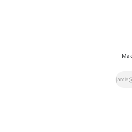
Bard等聊天機器人。白宮對於這個活
動特別有興趣，他們希望了解為什麼
有如此多的駭客聚集在一起，試圖欺
騙和尋找人工智能模型中的缺陷。
Mak