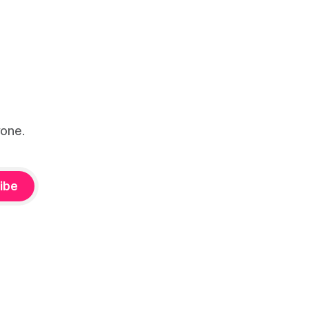
one.
ibe