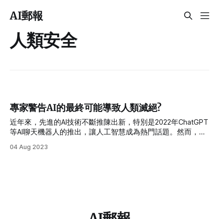
AI郵報
人類安全
專家警告AI的最終可能導致人類滅絕?
近年來，先進的AI技術不斷推陳出新，特別是2022年ChatGPT
等AI聊天機器人的推出，讓人工智慧成為熱門話題。然而，隨
著AI功能的不斷進化，人們對AI變得過於智能且不可控制的擔
04 Aug 2023
憂也越來越強烈，甚至有些專家和行業領袖擔心這種技術可能
導致人類滅絕。
AI郵報