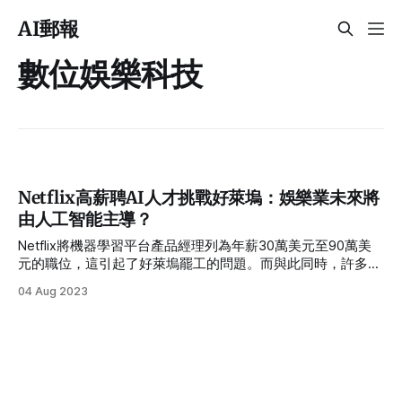
AI郵報
數位娛樂科技
Netflix高薪聘AI人才挑戰好萊塢：娛樂業未來將
由人工智能主導？
Netflix將機器學習平台產品經理列為年薪30萬美元至90萬美
元的職位，這引起了好萊塢罷工的問題。而與此同時，許多演
員每天的收入僅為200美元，反映出了薪酬不平等的爭議。
04 Aug 2023
Netflix近期影劇從業人員罷工問題，顯示出大公司似乎正為長
期戰鬥做好準備。