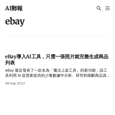
AI郵報
ebay
eBay導入AI工具，只需一張照片就完整生成商品
列表
eBay 最近發表了一款名為「魔法上架工具」的新功能，該工
具利用 AI 從賣家提供的少量數據中分析、研究和推斷商品資
訊，大大簡化了在 eBay 上架商品的過程。在此工具的第一版
08 Sep 2023
本中，賣家只需輸入商品標題和類別，然後可以選擇使用生成
式 AI 來填寫描述。自從該功能在今年 7 月底推出以來，約有
30% 的美國賣家至少嘗試使用過此功能，超過 95% 的使用者
選擇使用 AI 生成的描述。