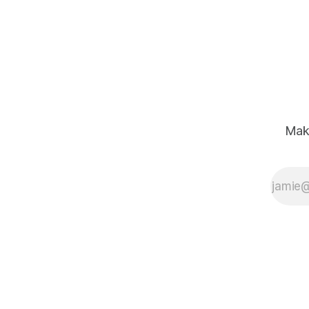
到 Fitbit 應用程式中。這款應用程式
將與新的穿戴式設備，如 Google
Pixel 2 Watch 和 Fitbit Charge 6 配
對，使用人工智慧分析穿戴者的健身
能力趨勢，並能夠提供有關整體表現
的見解。
Mak