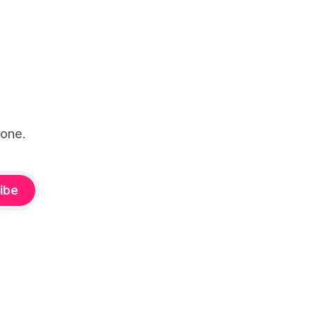
one.
ibe