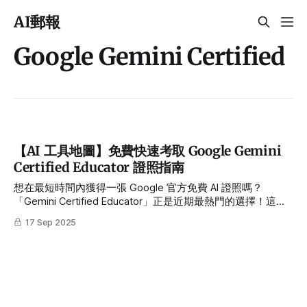
AI郵報
Google Gemini Certified
【AI 工具地圖】免費快速考取 Google Gemini
Certified Educator 證照指南
想在最短時間內獲得一張 Google 官方免費 AI 證照嗎？
「Gemini Certified Educator」正是近期最熱門的選擇！這是
一張專為教育者與學習者設計的 AI 能力認證，只要完成 37 題
17 Sep 2025
不限時的選擇題，就能立刻拿到有效期三年的電子證書，還能
放到 LinkedIn 為履歷加分。考試重點涵蓋 Gemini 與
NotebookLM 的操作方法、Prompt 輸入技巧、AI 幻覺與偏見
的判斷，即使你不是老師，也能透過這張證照展現專業的 AI
應用能力。本文將帶你完整解析：為什麼值得考？考什麼？如
何準備？並附上報名流程，一篇搞懂，週末就能輕鬆拿到。