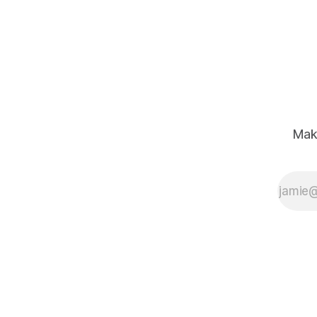
去幾個月有許多關於代理人的討論，
但實際運作良好的技術不多。 那麼一
個真正的人工智慧代理人會是什麼樣
子？
Mak