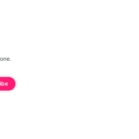
one.
ibe