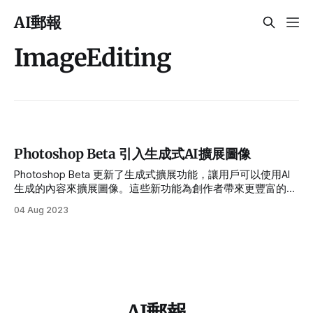
AI郵報
ImageEditing
Photoshop Beta 引入生成式AI擴展圖像
Photoshop Beta 更新了生成式擴展功能，讓用戶可以使用AI
生成的內容來擴展圖像。這些新功能為創作者帶來更豐富的創
意工具和更便捷的使用體驗。使用者可以透過拖曳裁剪工具超
04 Aug 2023
出原始圖片大小，可選擇是否下文字指令，有效處理圖像過小
的情況，同時修飾、修復或改變圖像尺寸。
AI郵報