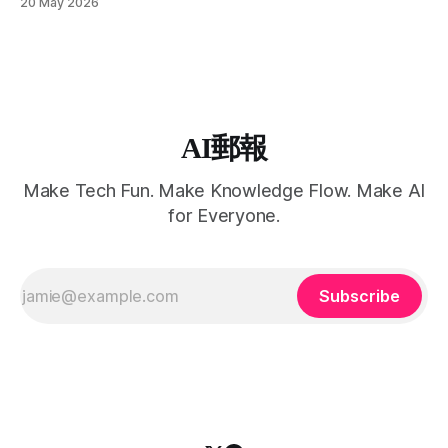
20 May 2026
橫跨 Android、Chrome、Workspace 的全面 AI 作業層。
AI郵報
Make Tech Fun. Make Knowledge Flow. Make AI
for Everyone.
Subscribe