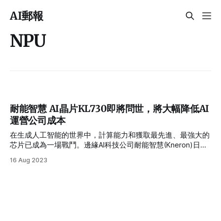
AI郵報
NPU
耐能智慧 AI晶片KL730即將問世，將大幅降低AI
運營公司成本
在生成人工智能的世界中，計算能力和獲取最先進、最強大的
芯片已成為一場戰鬥。邊緣AI科技公司耐能智慧(Kneron)日前
宣布，將在今年年底前推出全新的神經處理單元(NPU)芯片，
16 Aug 2023
名為KL730，為運行大型語言模型(LLM)的成本大幅降低。