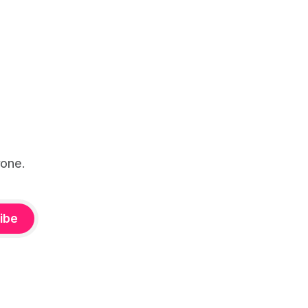
one.
ibe