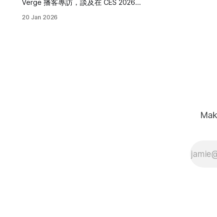
Verge 播客專訪，談及在 CES 2026
亮相的 AI 遊戲計畫「AVA」。這是
20 Jan 2026
Razer 從硬體製造商轉型 AI 生態玩家
的關鍵一步。
Mak