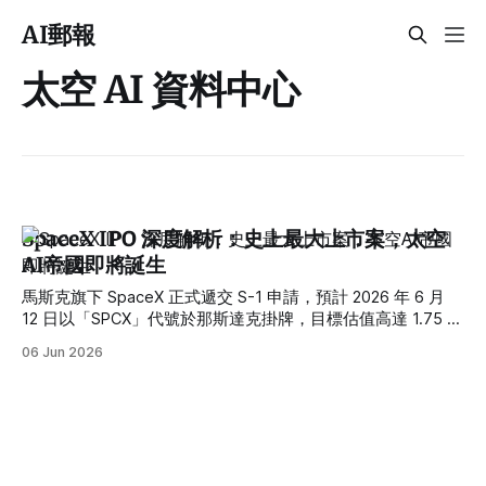
AI郵報
太空 AI 資料中心
SpaceX IPO 深度解析：史上最大上市案，太空
AI帝國即將誕生
馬斯克旗下 SpaceX 正式遞交 S-1 申請，預計 2026 年 6 月
12 日以「SPCX」代號於那斯達克掛牌，目標估值高達 1.75 兆
美元，有望成為人類史上最大 IPO。這不只是一場火箭公司的
06 Jun 2026
上市，更是 AI、太空資料中心、Starlink 衛星網路三大引擎的
完美結合。以下深入解析 SpaceX IPO 的時間表、財務數字、
太空 AI 布局，以及台灣供應鏈受益機會。