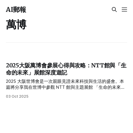
AI郵報
萬博
2025大阪萬博會參展心得與攻略：NTT館與「生
命的未來」展館深度遊記
2025 大阪世博會是一次親眼見證未來科技與生活的盛會。本
篇將分享我在世博中參觀 NTT 館與主題展館 「生命的未來」
的心得與攻略。從 IOWN 技術帶來的「平行旅行」沉浸體驗，
03 Oct 2025
到石黑浩博士策展的仿生人社會藍圖，這兩大展館不僅展示前
沿科技，更引發對「生命、存在與未來」的思考。文中也整理
了參觀預約技巧、行前準備與現場攻略，幫助你在有限時間內
不錯過最精彩的展館，並思考如何在日常生活中善用 AI 與新
科技，迎接屬於我們的未來。