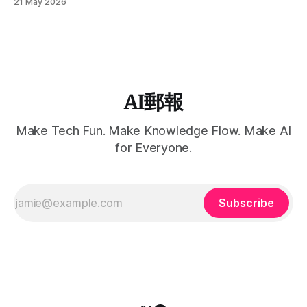
21 May 2026
——不再只是把 AI 當成卡關時的輔助工具，而是將工作設計
成一套可自動運作的「公司系統」；並透過 Supervisor、
Crew、Graph、Tool Use 四種 Agent 架構，解析如何打造高
效率的企業級 AI 工作流。同時探討在多模型、多 Agent 常駐
的趨勢下，如技嘉 AI TOP 500 TRX50 這類本地硬體基礎設
施，如何成為 AI First 真正落地的關鍵。
AI郵報
Make Tech Fun. Make Knowledge Flow. Make AI
for Everyone.
Subscribe