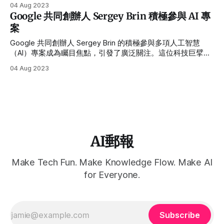
（AI）領域的巨頭，Meta的新舉措將進一步推動語言模型的發
04 Aug 2023
展，並為全球科技界帶來更多創新與突破。 LLAMA 2是一種開
Google 共同創辦人 Sergey Brin 積極參與 AI 專
源的語言模型，它是前代LLAMA的升級版。這項技術主要針對
案
自然語言處理（NLP）領域，其目標是訓練模型以更好地理解
人類的語言和語境。 LLAMA 2將開源代碼公開，這將促進全球
Google 共同創辦人 Sergey Brin 的積極參與多項人工智慧
科學家和開發者共同參與，從而更快速地實現技術突破。
（AI）專案成為矚目焦點，引發了廣泛關注。這位科技巨擘的
Meta公司一直是AI技術的領先者，而這次LLAMA 2的推出更進
參與被視為對 AI 領域的一大推動，並將對台灣的科技發展帶
04 Aug 2023
一步展示了其對於NLP領域的承諾。這個開源項目將提供更多
來深遠影響。起因是源自於微軟計劃將新版本的 ChatGPT 整
資源和工具，幫助科學家和開發者進行更深入的研究，並應用
合到其必應搜尋引擎中，這對谷歌是一種警訊。
在更廣泛的應用領域，如機器翻譯、智能助理、自動回覆等。
LLAMA 2的推出不僅對Meta自身具有重要意義，同時也將對全
球科技界帶來積極的影響。隨著開源項目的進一步發展，科學
家和開發者將能夠共享更多知識和資源，從而激發更多創意和
應用，進一步推動NLP領域的發展。 目前，LLAMA 2的具體技
AI郵報
術細節尚未完全揭曉，但Meta表示將會持續更新和優化這
Make Tech Fun. Make Knowledge Flow. Make AI
for Everyone.
Subscribe