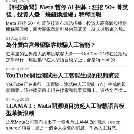
07 Sep 2025
【科技新聞】Meta 暫停 AI 招募：狂挖 50+ 菁英
後，投資人憂「燒錢換股權」稀釋回報
Meta 狂挖 50+ AI 菁英後宣布凍結招募，投資人憂高額股權薪
酬稀釋回報，四大團隊重組引發內部震盪，AI 人才戰進入燒錢
新局。
21 Aug 2025
為什麼白宮希望駭客欺騙人工智能？
在本週的世界最大的年度駭客大會——Def Con 31將在拉斯維
加斯舉行，焦點集中在大型語言模型上，像是OpenAI的
ChatGPT和Google的Bard等聊天機器人。白宮對於這個活動
06 Aug 2023
特別有興趣，他們希望了解為什麼有如此多的駭客聚集在一
YouTube開始測試由人工智能生成的視頻摘要
起，試圖欺騙和尋找人工智能模型中的缺陷。
YouTube正在進行一項實驗，測試由人工智能（AI）生成的視
頻摘要，這些摘要將出現在搜索和觀看頁面上。這些文字摘要
旨在為觀眾提供視頻的“快速概述”，以幫助他們決定是否值得
04 Aug 2023
觀看。然而，YouTube強調，這些摘要並不會取代創作者自己
LLAMA 2：Meta開源項目掀起人工智慧語言模
編寫的視頻描述。
型革新浪潮
近來Meta公司宣布推出了一個名為LLAMA 2的開源（open
source)項目，這是一個令人振奮的消息。作為人工智慧