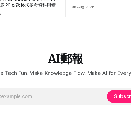
待機、睡覺及接受滑鼠拖曳的
多 20 份跨格式參考資料與精
06 Aug 2026
並提供繁體中文指令、需求設
真正重點是讓企劃素材進入完整
6
見錯誤排解。
。
AI郵報
e Tech Fun. Make Knowledge Flow. Make AI for Every
Subscr