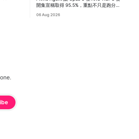
桌面角色，
開集宣稱取得 95.5%，重點不只是跑分，
定方式與常
而是模型外圍 Harness 如何改變長任務、
06 Aug 2026
多 Agent 與自我改進能力。
one.
ibe