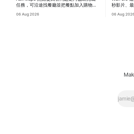
任務，可沿途找餐廳並把餐點加入購物
秒影片、最
車。本文整理操作方式、美國首波範圍、
準編輯。
06 Aug 2026
06 Aug 202
合作夥伴與隱私設定。
製作流程
Mak