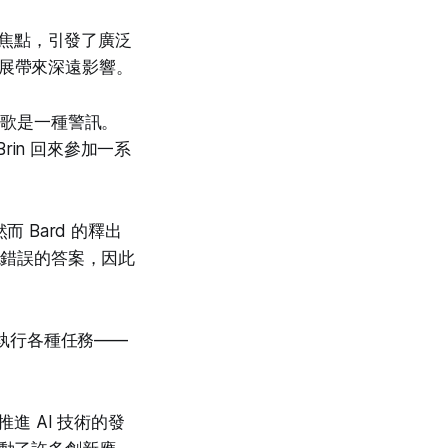
矚目焦點，引發了廣泛
發展帶來深遠影響。
谷歌是一種警訊。
 Brin 回來參加一系
而 Bard 的釋出
現錯誤的答案，因此
以執行各種任務——
推進 AI 技術的發