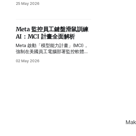
發職務——等於當地兩成人力被重新
25 May 2026
配置。這不只是一則裁員新聞，而是
大型科技公司以 AI 優先為名、重新定
義職位價值的具體案例。本文解析這
波重組背後的組織邏輯，以及對上班
Meta 監控員工鍵盤滑鼠訓練
族和企業管理者的真正啟示。
AI：MCI 計畫全面解析
Meta 啟動「模型能力計畫」(MCI)，
強制在美國員工電腦部署監控軟體，
即時記錄滑鼠、鍵盤及螢幕截圖。執
02 May 2026
行長祖克柏直言員工智力高於外包
商，是更優質的訓練資料來源，此舉
引發內部「反烏托邦」反彈與裁員焦
慮。
Mak