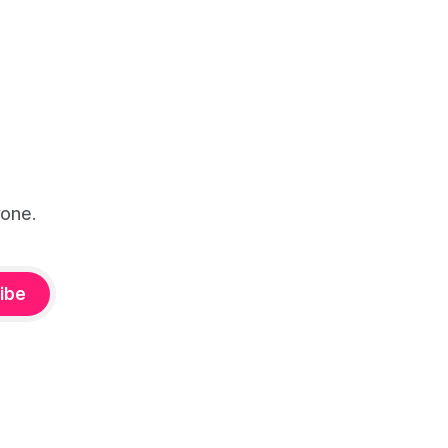
one.
ibe