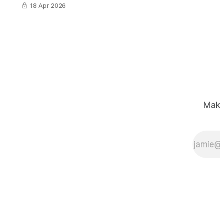
用一段文字就能生成 App 原型、簡
18 Apr 2026
報、Landing Page。本文從操作步
驟、六大應用場景、Prompt 範例到
費用方案，帶你完整掌握 Claude
Design 的所有核心用法。
Mak