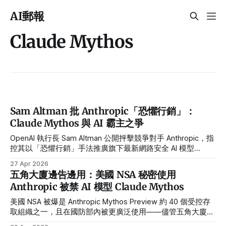
AI郵報
Claude Mythos
Sam Altman 批 Anthropic「恐懼行銷」：
Claude Mythos 與 AI 霸主之爭
OpenAI 執行長 Sam Altman 公開抨擊競爭對手 Anthropic，指
控其以「恐懼行銷」手法推廣旗下最新網路安全 AI 模型
Claude Mythos，稱此舉不過是「先把炸彈丟到你頭上，再以
27 Apr 2026
1 億美元賣你防空洞」。這場言語交鋒，揭開了兩大 AI 巨頭在
五角大廈邊告邊用：美國 NSA 秘密使用
企業市場、上市前夕的激烈角力。
Anthropic 被禁 AI 模型 Claude Mythos
美國 NSA 被爆是 Anthropic Mythos Preview 約 40 個受控存
取組織之一，且在國防部內被更廣泛使用——儘管五角大廈仍
在法庭上主張 Anthropic 是「供應鏈風險」。Dario Amodei 4