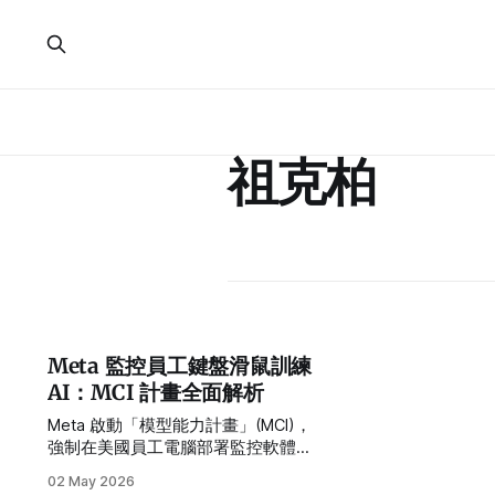
祖克柏
Meta 監控員工鍵盤滑鼠訓練
AI：MCI 計畫全面解析
Meta 啟動「模型能力計畫」(MCI)，
強制在美國員工電腦部署監控軟體，
即時記錄滑鼠、鍵盤及螢幕截圖。執
02 May 2026
行長祖克柏直言員工智力高於外包