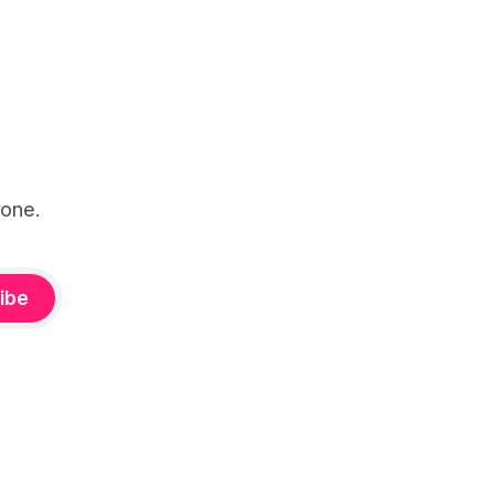
one.
ibe