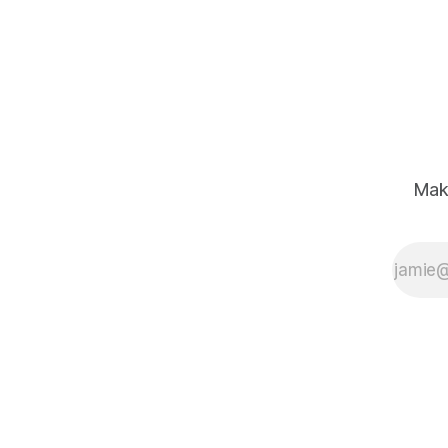
商，是更優質的訓練資料來源，此舉
引發內部「反烏托邦」反彈與裁員焦
慮。
Mak