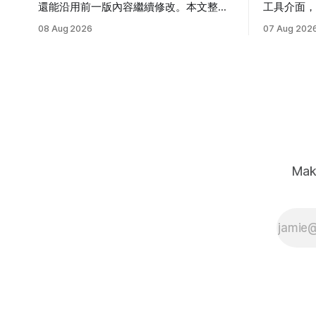
還能沿用前一版內容繼續修改。本文整理
工具介面
Gemini、Google Flow 操作與實用
單功能。本文
08 Aug 2026
07 Aug 202
Prompt。
需求與安
Mak