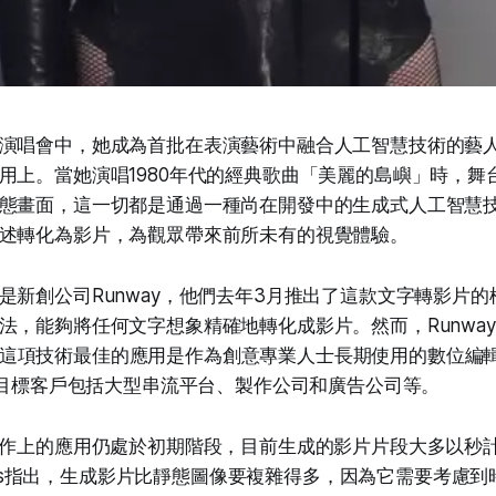
演唱會中，她成為首批在表演藝術中融合人工智慧技術的藝
用上。當她演唱1980年代的經典歌曲「美麗的島嶼」時，舞
態畫面，這一切都是通過一種尚在開發中的生成式人工智慧
述轉化為影片，為觀眾帶來前所未有的視覺體驗。
是新創公司Runway，他們去年3月推出了這款文字轉影片
，能夠將任何文字想象精確地轉化成影片。然而，Runway的執行
a認為，這項技術最佳的應用是作為創意專業人士長期使用的數位
y的目標客戶包括大型串流平台、製作公司和廣告公司等。
製作上的應用仍處於初期階段，目前生成的影片片段大多以秒
a Rus指出，生成影片比靜態圖像要複雜得多，因為它需要考慮