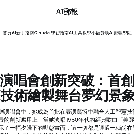
AI郵報
首頁
AI新手指南
Claude 學習指南
AI工具教學
小額贊助
AI郵報學院
演唱會創新突破：首
I技術繪製舞台夢幻景
迴演唱會中，她成為首批在表演藝術中融合人工智慧技
景的創新應用上。當她演唱1980年代的經典歌曲「美
示了一幅夕陽下的動態畫面，這一切都是通過一種尚在