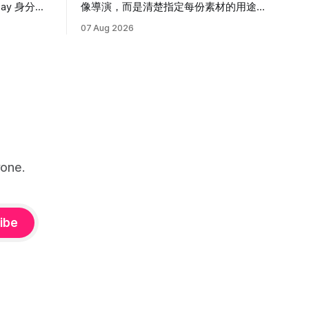
pay 身分串
像導演，而是清楚指定每份素材的用途、
正式上線。
影片核心、時間軸與聲音。本篇用 3 個範
07 Aug 2026
例帶你完成第一支可控的多模態影片。
one.
ibe