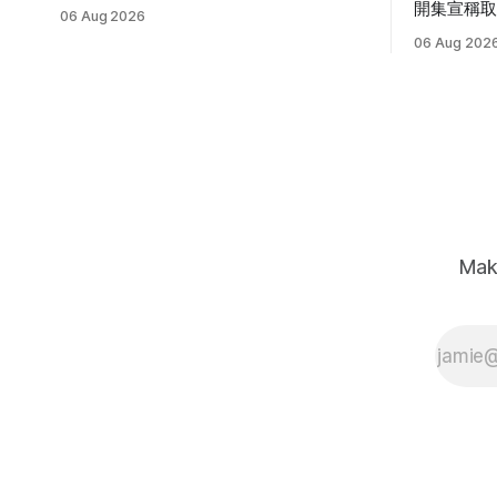
待機、睡覺及接受滑鼠拖曳的桌面角色，
開集宣稱取
06 Aug 2026
並提供繁體中文指令、需求設定方式與常
而是模型外圍
06 Aug 202
見錯誤排解。
多 Agen
Mak