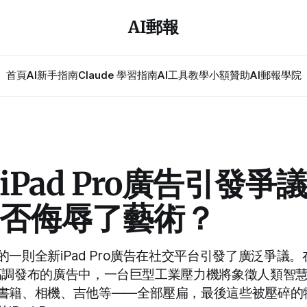
AI郵報
首頁
AI新手指南
Claude 學習指南
AI工具教學
小額贊助
AI郵報學院
iPad Pro廣告引發爭
否侮辱了藝術？
一則全新iPad Pro廣告在社交平台引發了廣泛爭議
ook高調發布的廣告中，一台巨型工業壓力機將象徵人類智
書籍、相機、吉他等——全部壓扁，最後這些被壓碎的