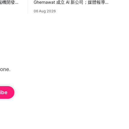
端機開發工
Ghemawat 成立 AI 新公司；媒體報導
能只憑
Oriol Vinyals、Quoc Le 也將加入。這場
06 Aug 2026
重組對 Alphabet 的真正風險是什麼？
one.
ibe