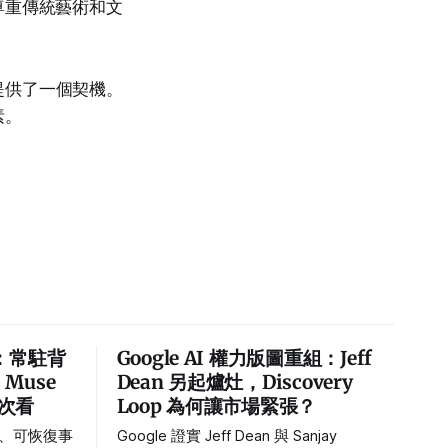
尊重傳統藝術和文
提供了一個契機。
素。
de：常駐背
Google AI 權力版圖重組：Jeff
，Muse
Dean 另起爐灶，Discovery
一次看
Loop 為何讓市場緊張？
nt、可恢復事
Google 證實 Jeff Dean 與 Sanjay