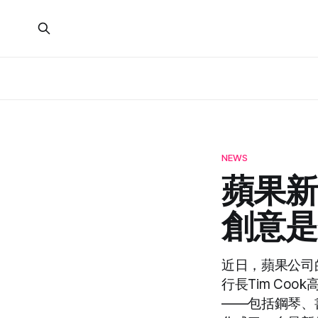
NEWS
蘋果新
創意是
近日，蘋果公司的
行長Tim C
——包括鋼琴、