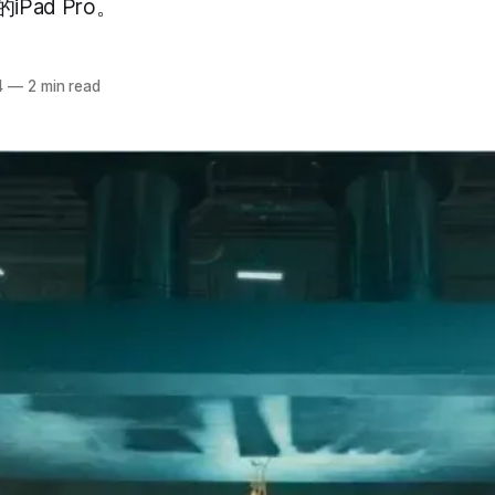
Pad Pro。
4
—
2 min read