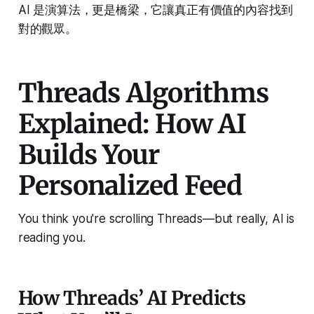
AI 是演算法，更是橋梁，它讓真正有價值的內容找到
對的觀眾。
Threads Algorithms
Explained: How AI
Builds Your
Personalized Feed
You think you're scrolling Threads—but really, AI is
reading you.
How Threads’ AI Predicts