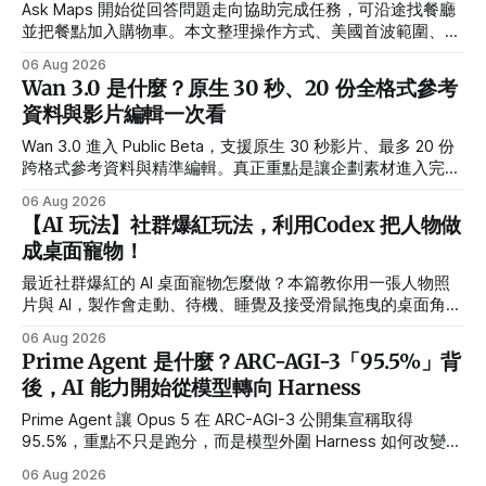
Ask Maps 開始從回答問題走向協助完成任務，可沿途找餐廳
並把餐點加入購物車。本文整理操作方式、美國首波範圍、合
作夥伴與隱私設定。
06 Aug 2026
Wan 3.0 是什麼？原生 30 秒、20 份全格式參考
資料與影片編輯一次看
Wan 3.0 進入 Public Beta，支援原生 30 秒影片、最多 20 份
跨格式參考資料與精準編輯。真正重點是讓企劃素材進入完整
製作流程。
06 Aug 2026
【AI 玩法】社群爆紅玩法，利用Codex 把人物做
成桌面寵物！
最近社群爆紅的 AI 桌面寵物怎麼做？本篇教你用一張人物照
片與 AI，製作會走動、待機、睡覺及接受滑鼠拖曳的桌面角
色，並提供繁體中文指令、需求設定方式與常見錯誤排解。
06 Aug 2026
Prime Agent 是什麼？ARC-AGI-3「95.5%」背
後，AI 能力開始從模型轉向 Harness
Prime Agent 讓 Opus 5 在 ARC-AGI-3 公開集宣稱取得
95.5%，重點不只是跑分，而是模型外圍 Harness 如何改變長
任務、多 Agent 與自我改進能力。
06 Aug 2026