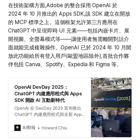
在技術架構方面,Adobe 的整合採用 OpenAI 於
2024 年 10 月推出的 Apps SDK,該 SDK 建立在開放
的 MCP 標準之上。這個框架允許第三方應用在
ChatGPT 中呈現即時 UI 元素——包括內嵌卡片、展
開視圖、全螢幕模式等——讓使用者無需離開對話介
面就能完成複雜操作。OpenAI 已於 2024 年 10 月開
放此功能給所有登入用戶(歐盟地區除外),首批合作夥
伴包括 Canva、Spotify、Expedia 和 Figma 等。​
OpenAI DevDay 2025：
ChatGPT 內建應用程式與 Apps
SDK 開啟 AI 互動新時代
OpenAI 在 DevDay 2025 宣布推出
ChatGPT 內建應用程式與全新 Apps
SDK，讓用戶能在對話中直接使用
Spotify、Canva、Figma 等服務。這
AI郵報
Howard Chiu
項更新不僅改變 AI 的互動模式，也
為開發者開放了全新平台，能以