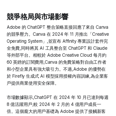
Apps SDK 打造自訂應用、連接 MCP
架構，觸及超過 8 億用戶。未來
競爭格局與市場影響
OpenAI 將推出應用目錄與變現機
制，支援代理商務協議（Agentic
Commerce Protocol），開啟 AI 對
Adobe 的 ChatGPT 整合策略直接回應了來自 Canva
話商務新時代。
的競爭壓力。Canva 在 2024 年 11 月推出「Creative
Operating System」,並宣布 Affinity 專業設計套件完
全免費,同時將其 AI 工具整合至 ChatGPT 和 Claude
等外部平台。相較於 Adobe Creative Cloud 每月約
60 英鎊的訂閱費用,Canva 的免費策略對自由工作者
和小型企業具有強大吸引力。不過,Adobe 的優勢在
於 Firefly 生成式 AI 模型採用授權內容訓練,為企業客
戶提供商業使用安全保障。​
市場數據顯示,ChatGPT 在 2024 年 10 月已達到每週
8 億活躍用戶,較 2024 年 2 月的 4 億用戶成長一
倍。這個龐大的用戶基礎為 Adobe 提供了接觸新客