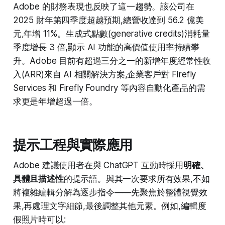
Adobe 的財務表現也反映了這一趨勢。該公司在
2025 財年第四季度超越預期,總營收達到 56.2 億美
元,年增 11%。生成式點數(generative credits)消耗量
季度增長 3 倍,顯示 AI 功能的高價值使用率持續攀
升。Adobe 目前有超過三分之一的新增年度經常性收
入(ARR)來自 AI 相關解決方案,企業客戶對 Firefly
Services 和 Firefly Foundry 等內容自動化產品的需
求更是年增超過一倍。​
提示工程與實際應用
Adobe 建議使用者在與 ChatGPT 互動時採用
明確、
具體且描述性
的提示語。與其一次要求所有效果,不如
將複雜編輯分解為逐步指令——先聚焦於整體視覺效
果,再處理文字細節,最後調整其他元素。例如,編輯度
假照片時可以:​