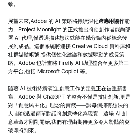
致。​
展望未來,Adobe 的 AI 策略將持續深化
跨應用協作
能
力。Project Moonlight 的正式推出將使創作者能夠部
署 AI 代理,僅透過描述想法就能在幾分鐘內從概念發
展到成品。這個系統將連接 Creative Cloud 資料庫和
社群媒體帳號,提供個性化建議和數據驅動的成長策
略。Adobe 也計畫將 Firefly AI 助理整合至更多第三
方平台,包括 Microsoft Copilot 等。​
隨著 AI 技術持續演進,創意工作的定義正在被重新書
寫。Adobe 與 ChatGPT 的整合不僅是技術創新,更是
對「創意民主化」理念的實踐——讓每個擁有想法的
人,都能透過簡單對話將創意轉化為現實。這場 AI 創
意革命才剛剛開始,我們有理由期待更多令人驚豔的突
破即將到來。