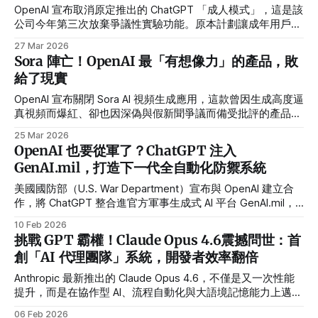
OpenAI 宣布取消原定推出的 ChatGPT 「成人模式」，這是該
公司今年第三次放棄爭議性實驗功能。原本計劃讓成年用戶透
過額外驗證使用更開放的對話與成人內容生成，因內部安全團
27 Mar 2026
隊強烈反對、法律風險與公關壓力而擱置。
Sora 陣亡！OpenAI 最「有想像力」的產品，敗
給了現實
OpenAI 宣布關閉 Sora AI 視頻生成應用，這款曾因生成高度逼
真視頻而爆紅、卻也因深偽與假新聞爭議而備受批評的產品，
就此走入歷史。
25 Mar 2026
OpenAI 也要從軍了？ChatGPT 注入
GenAI.mil，打造下一代全自動化防禦系統
美國國防部（U.S. War Department）宣布與 OpenAI 建立合
作，將 ChatGPT 整合進官方軍事生成式 AI 平台 GenAI.mil，
不僅是政府採用技術，更是一種文化與戰略思維的轉向。
10 Feb 2026
挑戰 GPT 霸權！Claude Opus 4.6震撼問世：首
創「AI 代理團隊」系統，開發者效率翻倍
Anthropic 最新推出的 Claude Opus 4.6，不僅是又一次性能
提升，而是在協作型 AI、流程自動化與大語境記憶能力上邁出
實質性一步，改變 AI 如何「參與工作」的嘗試。
06 Feb 2026