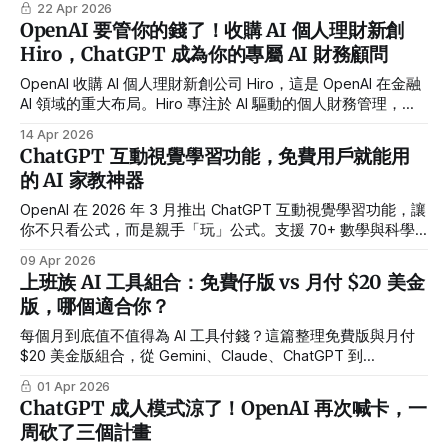
22 Apr 2026
式對所有帳號免費開放，DALL-E 3 將於 5 月 12 日退役。
OpenAI 要管你的錢了！收購 AI 個人理財新創
Hiro，ChatGPT 成為你的專屬 AI 財務顧問
OpenAI 收購 AI 個人理財新創公司 Hiro，這是 OpenAI 在金融
AI 領域的重大布局。Hiro 專注於 AI 驅動的個人財務管理，能
自動分析收支、優化預算、提供投資建議與稅務規劃。
14 Apr 2026
ChatGPT 互動視覺學習功能，免費用戶就能用
的 AI 家教神器
OpenAI 在 2026 年 3 月推出 ChatGPT 互動視覺學習功能，讓
你不只看公式，而是親手「玩」公式。支援 70+ 數學與科學
主題，免費帳號就能用，無需設定，適合學生備考、家長輔
09 Apr 2026
導、上班族補強理科基礎。
上班族 AI 工具組合：免費仔版 vs 月付 $20 美金
版，哪個適合你？
每個月到底值不值得為 AI 工具付錢？這篇整理免費版與月付
$20 美金版組合，從 Gemini、Claude、ChatGPT 到
NotebookLM、Canva、Gamma，清楚說明哪個工具做什麼任
01 Apr 2026
務最適合，讓上班族直接對照需求做決定。
ChatGPT 成人模式涼了！OpenAI 再次喊卡，一
周砍了三個計畫