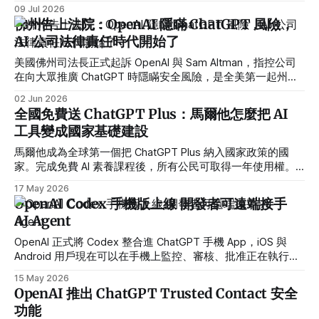
1.5 精準抓到「改哪、怎麼改」。本文整理 2026 電商修圖
09 Jul 2026
SOP，含標註公式、抽卡策略與實戰範例。
佛州告上法院：OpenAI 隱瞞 ChatGPT 風險，
AI 公司法律責任時代開始了
美國佛州司法長正式起訴 OpenAI 與 Sam Altman，指控公司
在向大眾推廣 ChatGPT 時隱瞞安全風險，是全美第一起州政
府主導、直接針對 AI 公司與其 CEO 的訴訟。這起案件把產品
02 Jun 2026
責任、未成年人保護與企業高層個人責任，一次推到司法前
全國免費送 ChatGPT Plus：馬爾他怎麼把 AI
線。
工具變成國家基礎建設
馬爾他成為全球第一個把 ChatGPT Plus 納入國家政策的國
家。完成免費 AI 素養課程後，所有公民可取得一年使用權。
這不只是送帳號，而是「先教會再給工具」的政策設計，背後
17 May 2026
是 OpenAI 把 AI 定位為全球公用事業的戰略布局。
OpenAI Codex 手機版上線 開發者可遠端接手
AI Agent
OpenAI 正式將 Codex 整合進 ChatGPT 手機 App，iOS 與
Android 用戶現在可以在手機上監控、審核、批准正在執行的
coding agent 工作。這不只是遠端桌面，而是把「人類決策
15 May 2026
點」搬到手機上，讓 AI 開發工作流變成真正跨裝置的非同步
OpenAI 推出 ChatGPT Trusted Contact 安全
協作系統。
功能