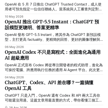
OpenAI 在 5 月 7 日推出 ChatGPT Trusted Contact，成人使
用者可預先指定一位信任聯絡人。當系統與人工審查判定對話
出現嚴重自傷風險時，ChatGPT 可發出有限通知，協助使用
10 May 2026
者連結現實世界支援。
OpenAI 推出 GPT-5.5 Instant：ChatGPT 預
設模型更聰明、答案更精準
OpenAI 發布 GPT-5.5 Instant，將其作為 ChatGPT 新預設模
型，主打更高 factuality、更精簡的回答、更好的圖像理解與
更透明的個人化記憶控制。
06 May 2026
OpenAI Codex 不只是寫程式：全面進化為通用
AI 超級應用
OpenAI 正式宣布 Codex 將從專注開發者的程式助理，進化為
可操控電腦、跨應用執行任務的通用 AI Agent 平台。此次更
新被 OpenAI 工程主管稱為「超級應用的第一階段」，標誌著
04 May 2026
AI 助理市場進入全新競爭格局。
ChatGPT、Codex、API 差在哪？一篇搞懂
OpenAI 工具
ChatGPT 只是入門，OpenAI 還有 Codex 和 API 兩大工具你
可能還沒用過。這篇文章用最直覺的方式，帶你看懂三個工具
的差異、使用場景，以及 Codex App、CLI、IDE Extension、
28 Apr 2026