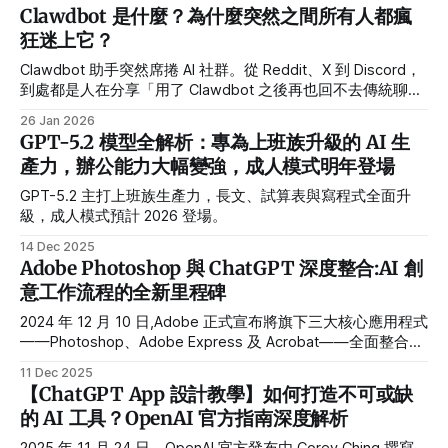
Clawdbot 是什麼？為什麼突然之間所有人都瘋
狂迷上它？
Clawdbot 助手突然席捲 AI 社群。從 Reddit、X 到 Discord，
到處都是人在分享「用了 Clawdbot 之後再也回不去傳統聊天
機器人」的體驗。
26 Jan 2026
GPT-5.2 模型全解析：專為上班族升級的 AI 生
產力，辦公能力大幅變強，成人模式明年登場
GPT-5.2 主打上班族生產力，長文、試算表與寫程式全面升
級，成人模式預計 2026 登場。
14 Dec 2025
Adobe Photoshop 與 ChatGPT 深度整合:AI 創
意工作流程的全新里程碑
2024 年 12 月 10 日,Adobe 正式宣布將旗下三大核心應用程式
——Photoshop、Adobe Express 及 Acrobat——全面整合至
ChatGPT 平台,這標誌著 AI 創意工具發展史上的重大突破。這
11 Dec 2025
項革命性的整合讓全球每週 8 億名 ChatGPT 使用者能夠透過
【ChatGPT App 設計教學】如何打造不可或缺
自然語言對話,直接在聊天介面中完成專業級的圖片編輯、設
的 AI 工具？OpenAI 官方指南深度解析
計創作與文件處理,徹底打破了創意軟體的使用門檻。