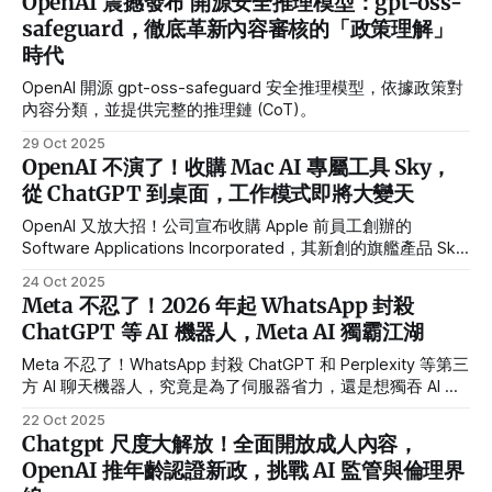
OpenAI 震撼發布 開源安全推理模型：gpt-oss-
回應用戶對於「更有人味」AI 的強烈需求，成為 OpenAI 在競
safeguard，徹底革新內容審核的「政策理解」
爭激烈的 AI 市場中的重要一步。​
時代
OpenAI 開源 gpt-oss-safeguard 安全推理模型，依據政策對
內容分類，並提供完整的推理鏈 (CoT)。
29 Oct 2025
OpenAI 不演了！收購 Mac AI 專屬工具 Sky，
從 ChatGPT 到桌面，工作模式即將大變天
OpenAI 又放大招！公司宣布收購 Apple 前員工創辦的
Software Applications Incorporated，其新創的旗艦產品 Sky
是 Mac 上的自然語言 AI 介面，能「看懂」螢幕並直接操作應
24 Oct 2025
用。這支 12 人小團隊將加入 OpenAI，把 Sky 的 macOS 魔法
Meta 不忍了！2026 年起 WhatsApp 封殺
融入 ChatGPT，讓 AI 從聊天工具升級為你的桌面助手。
ChatGPT 等 AI 機器人，Meta AI 獨霸江湖
Sky：Mac 桌面上的隱形助手 Sky 不是單純的聊天工具，而是
專為 Mac 打造的自然語言介面。它能看懂你螢幕上的內容並
Meta 不忍了！WhatsApp 封殺 ChatGPT 和 Perplexity 等第三
直接行動，寫報告時幫你拉資料、規劃行程時自動填入日曆、
方 AI 聊天機器人，究竟是為了伺服器省力，還是想獨吞 AI 大
編碼時即時除錯。 想像一下：你邊寫報告邊問「幫我找最新
餅？
22 Oct 2025
市場數據」，Sky 直接在 Excel 開檔、
Chatgpt 尺度大解放！全面開放成人內容，
OpenAI 推年齡認證新政，挑戰 AI 監管與倫理界