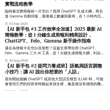
實戰流程教學
用。
臨時被交辦簡報卻一片空白？我用 ChatGPT 生成大綱，再丟
進 Gamma 自動排版，最後補上數據與案例，在 1 小時內完成
一份能打動客戶的提案。這篇文章完整拆解流程，讓你學會如
03 Sep 2025
何把 AI 當助手，快速做出專業又有說服力的簡報。
【AI 新手包 #3 工作效率全加速】2025 最新 AI
簡報教學：從 1 分鐘生成剪報到精美設計，
ChatGPT、Felo、Gamma 新手操作指南
還在為簡報卡在空白頁發愁？這篇文章帶你用 ChatGPT、
Felo、Gamma 三大 AI 工具，從 1 分鐘生成簡報大綱，到自動
補齊資料、快速美化排版，完整示範〈AI 如何改變教育〉主
30 Aug 2025
題。新手也能秒跨過『沒靈感、沒時間、沒設計感』三大障
【AI 新手包 #2 提問力養成班】語氣與語言調整
礙，高效完成專業簡報。
小技巧：讓 AI 說出你想要的「人話」
當你開始接觸 ChatGPT 或其他大型語言模型 (LLM) 時，可能
會發現它們的回答有時聽起來很生硬，像是個沒有感情的機器
人。其實，只要掌握幾個簡單的技巧，你就能像個專業的導
24 Aug 2025
演，精準地調整 AI 的「表演風格」，讓它說出更符合情境、
GPT-5 風波：當 AI 個性碰上用戶情感依賴
更有溫度的「人話」！ 為什麼要調整 AI 的語氣和風格？ 想像
一下，你要寫一份正式的商業提案，和朋友之間的閒聊訊息，
OpenAI 在 8 月 7 日發布 GPT-5，原本期待技術升級能鞏固領
它們的語氣、用字遣詞是不是完全不同？同樣地，在與 AI 互
先地位，沒想到短短一週就因為「回應太冷淡」、「答題品質