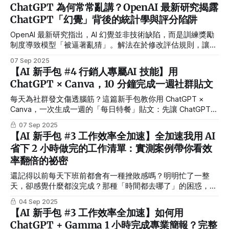
ChatGPT 為何常常亂講？OpenAI 最新研究揭露
ChatGPT「幻覺」背後的統計學與評分陷阱
OpenAI 最新研究指出，AI 幻覺並非技術缺陷，而是訓練獎勵
制度導致模型「被逼著亂猜」。解法在於修改評估規則，讓模
型在不確定時誠實承認「不知道」。
07 Sep 2025
【AI 新手包 #4 行銷人專屬AI 技能】用
ChatGPT × Canva，10 分鐘完成一週社群貼文
每天為社群發文傷透腦筋？這篇新手包教你用 ChatGPT ×
Canva，一次生成一週的「每日特餐」貼文：先讓 ChatGPT
幫你產生標題＋描述＋Hashtag 表格，再直接貼進 Canva 的
07 Sep 2025
「大量建立」功能，一鍵生成多張設計。這個流程不只適合餐
【AI 新手包 #3 工作效率全加速】全加速我用 AI
飲業，還能應用在名片、課程教材、行銷小卡等場景，讓你快
省下 2 小時做完的工作清單：實測案例帶你看效
速打造屬於自己的 AI 行銷產線。
率翻倍的祕密
還記得以前每天下班前都會有一種挫敗感嗎？明明忙了一整
天，卻感覺什麼都沒完成？那種「時間都去哪了」的困惑，直
到我開始用 AI 工具輔助工作後，才徹底改變。現在，我每天
04 Sep 2025
可以省下 2 小時，而且工作品質還更好了！ 想知道這個轉變
【AI 新手包 #3 工作效率全加速】如何用
是怎麼發生的嗎？今天就來跟你分享我的真實經驗，用最白話
ChatGPT + Gamma 1 小時完成專業簡報？完整
的方式告訴你，AI 到底能幫我們做什麼，以及該怎麼開始使