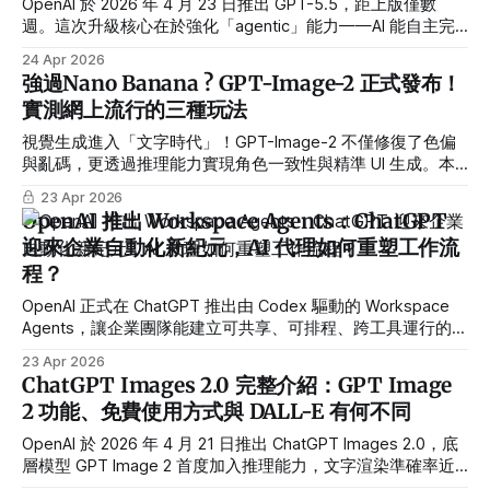
OpenAI 於 2026 年 4 月 23 日推出 GPT-5.5，距上版僅數
週。這次升級核心在於強化「agentic」能力——AI 能自主完
成跨工具的完整工作流程，涵蓋編程、研究整合、資料分析與
24 Apr 2026
電腦操作，目前開放給付費訂閱用戶使用。
強過Nano Banana ? GPT-Image-2 正式發布！
實測網上流行的三種玩法
視覺生成進入「文字時代」！GPT-Image-2 不僅修復了色偏
與亂碼，更透過推理能力實現角色一致性與精準 UI 生成。本
文結合 LMSYS Arena 榜單數據與最新測試案例，為你分析這
23 Apr 2026
款「生產力級」AI 工具的商業潛力。
OpenAI 推出 Workspace Agents：ChatGPT
迎來企業自動化新紀元，AI 代理如何重塑工作流
程？
OpenAI 正式在 ChatGPT 推出由 Codex 驅動的 Workspace
Agents，讓企業團隊能建立可共享、可排程、跨工具運行的
AI 代理，從軟體審查、產品回饋到銷售跟進，全面自動化日常
23 Apr 2026
工作流程。
ChatGPT Images 2.0 完整介紹：GPT Image
2 功能、免費使用方式與 DALL-E 有何不同
OpenAI 於 2026 年 4 月 21 日推出 ChatGPT Images 2.0，底
層模型 GPT Image 2 首度加入推理能力，文字渲染準確率近
99%、支援 2K 輸出、最多一次生成 8 張連貫圖片。Instant 模