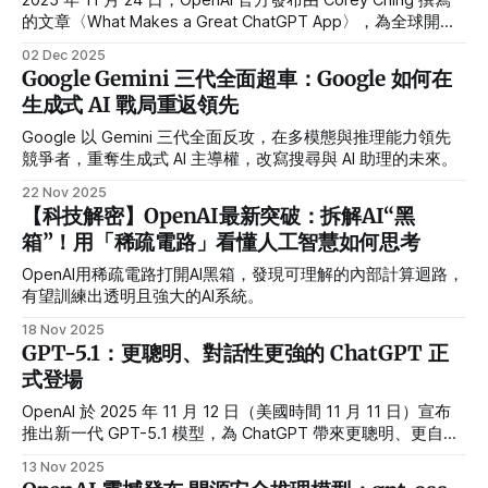
2025 年 11 月 24 日，OpenAI 官方發布由 Corey Ching 撰寫
的文章〈What Makes a Great ChatGPT App〉，為全球開發
者提出一套「ChatGPT App 設計準則」。 這份指南的關鍵目
02 Dec 2025
標只有一個：未來的 ChatGPT App，必須真正強化模型能
Google Gemini 三代全面超車：Google 如何在
力，而不是把既有產品硬塞進對話框。 這也意味著：隨著
生成式 AI 戰局重返領先
OpenAI Apps SDK 和應用商店生態逐漸成熟，我們需要徹底
改變對「軟體」與「產品」的想像——從畫面與流程，轉向
Google 以 Gemini 三代全面反攻，在多模態與推理能力領先
「能力集」與「任務完成度」。 ChatGPT App 的本質：從
競爭者，重奪生成式 AI 主導權，改寫搜尋與 AI 助理的未來。
「介面」到「能力集」
22 Nov 2025
【科技解密】OpenAI最新突破：拆解AI“黑
箱”！用「稀疏電路」看懂人工智慧如何思考
OpenAI用稀疏電路打開AI黑箱，發現可理解的內部計算迴路，
有望訓練出透明且強大的AI系統。
18 Nov 2025
GPT-5.1：更聰明、對話性更強的 ChatGPT 正
式登場
OpenAI 於 2025 年 11 月 12 日（美國時間 11 月 11 日）宣布
推出新一代 GPT-5.1 模型，為 ChatGPT 帶來更聰明、更自然
的對話體驗，同時強化個人化設定，讓使用者能更精準調整語
13 Nov 2025
氣與風格。這次更新緊接在 GPT-5 推出三個月後登場，直接