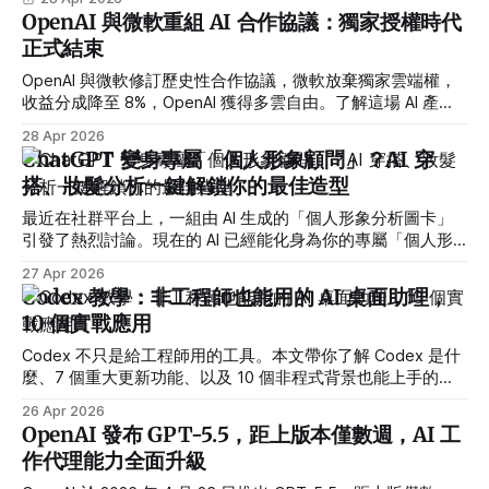
Cloud 的操作重點，幫你找到最適合自己的切入點。
OpenAI 與微軟重組 AI 合作協議：獨家授權時代
正式結束
OpenAI 與微軟修訂歷史性合作協議，微軟放棄獨家雲端權，
收益分成降至 8%，OpenAI 獲得多雲自由。了解這場 AI 產業
最重要夥伴關係的全貌。
28 Apr 2026
ChatGPT 變身專屬「個人形象顧問」？AI 穿
搭、妝髮分析一鍵解鎖你的最佳造型
最近在社群平台上，一組由 AI 生成的「個人形象分析圖卡」
引發了熱烈討論。現在的 AI 已經能化身為你的專屬「個人形
象顧問」，直接告訴你適合什麼風格、哪裡可以變得更好看，
27 Apr 2026
而且還是「用圖給你看」。
Codex 教學：非工程師也能用的 AI 桌面助理，
10 個實戰應用
Codex 不只是給工程師用的工具。本文帶你了解 Codex 是什
麼、7 個重大更新功能、以及 10 個非程式背景也能上手的實
戰案例，讓內容創作者、行銷人、老師、企劃人員都能用 AI
26 Apr 2026
自動化工作流程，效率提升十倍以上。
OpenAI 發布 GPT-5.5，距上版本僅數週，AI 工
作代理能力全面升級