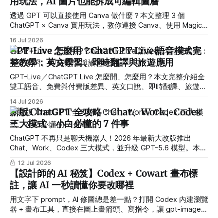
用玩法，AI 圖片也能拆成可編輯圖層
透過 GPT 可以直接使用 Canva 做什麼？本文整理 3 個
ChatGPT × Canva 實用玩法，教你連接 Canva、使用 Magic
Layers 將 AI 圖片拆成可編輯圖層，以及生成設計、製作社群
16 Jul 2026
素材、搜尋與修改既有設計。
GPT-Live 怎麼用？ChatGPT Live 語音模式完
整教學：英文學習、即時翻譯與旅遊應用
GPT-Live／ChatGPT Live 怎麼開、怎麼用？本文完整介紹全
雙工語音、免費與付費版差異、英文口說、即時翻譯、旅遊規
劃及 CarPlay 限制，並附可直接使用的 Prompt。
14 Jul 2026
新版 ChatGPT 全攻略：Chat、Work、Codex
三大模式，小白必懂的 7 件事
ChatGPT 不再只是聊天機器人！2026 年最新大改版推出
Chat、Work、Codex 三大模式，並升級 GPT-5.6 模型。本文
專為非工程師設計，帶你一次搞懂 ChatGPT Work 的自動化工
12 Jul 2026
作流、一鍵架站 Sites 功能，以及不同身份的最佳使用路線。
【設計師的 AI 秘笈】Codex + Cowart 畫布標
註，讓 AI 一秒讀懂你要改哪裡
用文字下 prompt，AI 修圖總是差一點？打開 Codex 內建瀏覽
器 + 畫布工具，直接在圖上畫箭頭、寫指令，讓 gpt-image-