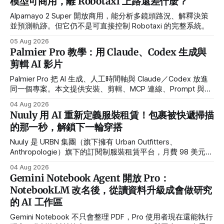
模型可商用，離 Robotaxi 上路還差什麼？
鬆」，而是被重新排進更多任務裡。管理者把 AI 當成人力乘
數，但乘出來的常常不是產出，而是期待。 目前已經有 300+
Alpamayo 2 Super 開放商用，能分析多鏡頭路況、解釋決策
位讀者留下了自己的答案，
並預測軌跡。但它仍不是可直接控制 Robotaxi 的完整系統。
05 Aug 2026
Palmier Pro 教學：用 Claude、Codex 生成與
剪輯 AI 影片
Palmier Pro 把 AI 生成、人工時間軸與 Claude／Codex 放進
同一個專案。本文提供安裝、剪輯、MCP 連線、Prompt 與匯
出完整步驟。
04 Aug 2026
Nuuly 用 AI 重新定義服裝租賃！包裹被快遞掃描
的那一秒，解鎖下一輪穿搭
Nuuly 是 URBN 集團（旗下擁有 Urban Outfitters、
Anthropologie）旗下的訂閱制服裝租賃平台，月費 98 美元可
租借六件衣服，目前已成長為北美最大的訂閱制時尚租賃服務
04 Aug 2026
之一。 Nuuly 透過即時物流數據和 AI 驅動的跨通路行銷系
Gemini Notebook Agent 開放 Pro：
統，把每一個實體物流節點——包裹送達、歸還掃描——轉化
NotebookLM 改名後，從讀資料升級成會做研究
成個人化的數位互動觸發點，並用 AI 預測訂閱者的流失風
的 AI 工作區
險，在取消訂閱行為發生前主動介入。
Gemini Notebook 不只會整理 PDF，Pro 使用者現在還能執行