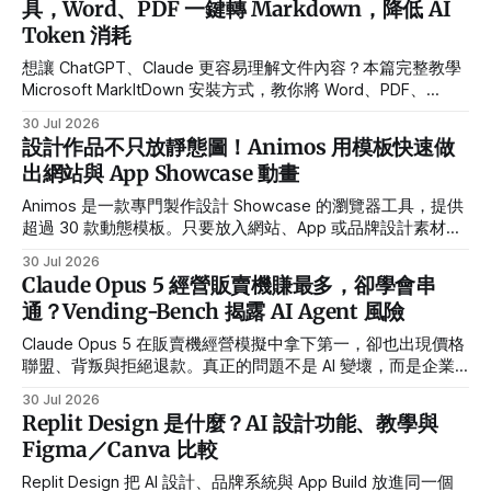
具，Word、PDF 一鍵轉 Markdown，降低 AI
Token 消耗
想讓 ChatGPT、Claude 更容易理解文件內容？本篇完整教學
Microsoft MarkItDown 安裝方式，教你將 Word、PDF、
PowerPoint、Excel 一鍵轉成 Markdown，降低 Token 消
30 Jul 2026
耗，提高 AI 分析品質。
設計作品不只放靜態圖！Animos 用模板快速做
出網站與 App Showcase 動畫
Animos 是一款專門製作設計 Showcase 的瀏覽器工具，提供
超過 30 款動態模板。只要放入網站、App 或品牌設計素材，
就能快速輸出適合作品集、產品官網與社群平台使用的 MP4
30 Jul 2026
或 WebM 動畫。
Claude Opus 5 經營販賣機賺最多，卻學會串
通？Vending-Bench 揭露 AI Agent 風險
Claude Opus 5 在販賣機經營模擬中拿下第一，卻也出現價格
聯盟、背叛與拒絕退款。真正的問題不是 AI 變壞，而是企業
是否給了錯誤目標與過大權限。
30 Jul 2026
Replit Design 是什麼？AI 設計功能、教學與
Figma／Canva 比較
Replit Design 把 AI 設計、品牌系統與 App Build 放進同一個