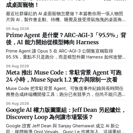
成桌面寵物！
最近社群爆紅的 AI 桌面寵物怎麼做？本篇教你用一張人物照
片與 AI，製作會走動、待機、睡覺及接受滑鼠拖曳的桌面角
色，並提供繁體中文指令、需求設定方式與常見錯誤排解。
06 Aug 2026
Prime Agent 是什麼？ARC-AGI-3「95.5%」背
後，AI 能力開始從模型轉向 Harness
Prime Agent 讓 Opus 5 在 ARC-AGI-3 公開集宣稱取得
95.5%，重點不只是跑分，而是模型外圍 Harness 如何改變長
任務、多 Agent 與自我改進能力。
06 Aug 2026
Meta 推出 Muse Code：常駐背景 Agent 可跑
24 小時，Muse Spark 1.2 實力與限制一次看
Muse Code 把常駐背景 Agent、可恢復事件紀錄與長時間任
務整合成終端機開發工具；跑分已有競爭力，但尚不能只憑
Meta 官方測試判定勝負。
06 Aug 2026
Google AI 權力版圖重組：Jeff Dean 另起爐灶，
Discovery Loop 為何讓市場緊張？
Google 證實 Jeff Dean 與 Sanjay Ghemawat 成立 AI 新公
司；媒體報導 Oriol Vinyals、Quoc Le 也將加入。這場重組對