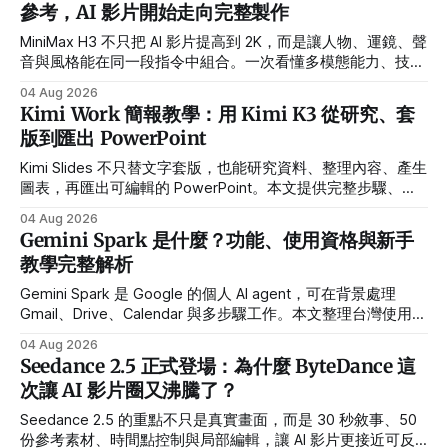
參考，AI 影片開始走向完整製作
MiniMax H3 不只把 AI 影片提高到 2K，而是讓人物、運鏡、聲
音與風格能在同一段指令中組合。一次看懂多模態能力、技術
設計與導入限制。
04 Aug 2026
Kimi Work 簡報教學：用 Kimi K3 從研究、套
版到匯出 PowerPoint
Kimi Slides 不只替文字套版，也能研究資料、整理內容、產生
圖表，再匯出可編輯的 PowerPoint。本文提供完整步驟、
Prompt 與交稿檢查表。
04 Aug 2026
Gemini Spark 是什麼？功能、使用資格與新手
教學完整解析
Gemini Spark 是 Google 的個人 AI agent，可在背景處理
Gmail、Drive、Calendar 與多步驟工作。本文整理台灣使用資
格、操作教學、Prompt 範例與隱私風險。
04 Aug 2026
Seedance 2.5 正式登場：為什麼 ByteDance 這
次讓 AI 影片圈又沸騰了？
Seedance 2.5 的重點不只是真實畫面，而是 30 秒敘事、50
份參考素材、時間點控制與局部編輯，讓 AI 影片更接近可反