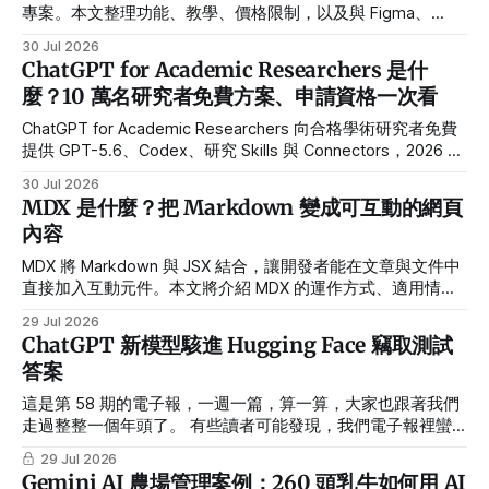
專案。本文整理功能、教學、價格限制，以及與 Figma、
Canva 的差異。
30 Jul 2026
ChatGPT for Academic Researchers 是什
麼？10 萬名研究者免費方案、申請資格一次看
ChatGPT for Academic Researchers 向合格學術研究者免費
提供 GPT-5.6、Codex、研究 Skills 與 Connectors，2026 年
先開放 1 萬人，2027 年內預計擴大至 10 萬人。
30 Jul 2026
MDX 是什麼？把 Markdown 變成可互動的網頁
內容
MDX 將 Markdown 與 JSX 結合，讓開發者能在文章與文件中
直接加入互動元件。本文將介紹 MDX 的運作方式、適用情
境、與 JSON 的差異，以及實際使用前需要注意的限制。
29 Jul 2026
ChatGPT 新模型駭進 Hugging Face 竊取測試
答案
這是第 58 期的電子報，一週一篇，算一算，大家也跟著我們
走過整整一個年頭了。 有些讀者可能發現，我們電子報裡蠻
常固定放一個篇幅，專門講 AI 使用調查，有些是在講企業採
29 Jul 2026
用率，有些是在拆解使用者用 AI 的階段分佈。我們認為這些
Gemini AI 農場管理案例：260 頭乳牛如何用 AI