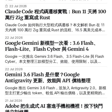
用逐頁切割，標準測試準確率達 93%，40 頁以上文件錯誤率
22 Jul 2026
壓在 0.11 以下，且可在本機部署免上雲端。（來源：
Claude Code 程式碼遷移實戰：Bun 11 天將 100
CodeSera） 02 Google 發表 Gemini 3.6 Flash，同步推出更
萬行 Zig 重寫成 Rust
快的 3.5 Flash-Lite 與限量開放給政府機構的 3.5 Flash
Cyber，主打更低 token 用量與更強的程式碼、多模態表現，
Claude Code 如何執行大型程式碼遷移？本文解析 Bun 在 11
官方數據顯示 DeepSWE 基準測試最高可省下 65%
天內將 100 萬行 Zig 重寫成 Rust 的流程、16.5 萬美元成本、
測試結果與導入風險。
22 Jul 2026
Google Gemini 新模型一次看：3.6 Flash、
Flash-Lite、Flash Cyber 與 Gemini 4
Google 一次推出 Gemini 3.6 Flash、3.5 Flash-Lite 與 Flash
Cyber。本文整理三款模型分工、效能、使用限制，以及
Gemini 4 最新進度。
22 Jul 2026
Gemini 3.6 Flash 是什麼？Google
Antigravity 更新、效能與 API 價格整理
Google 推出 Gemini 3.6 Flash，並加入 Antigravity 2.0。新模
型主打更少輸出 token、較低 API 輸出價格，以及更精簡的程
式修改與工具呼叫流程。
21 Jul 2026
Adobe 把生成式 AI 塞進手機相機裡！按下快門