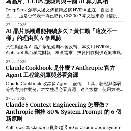
為晶片、CUDA 護城河與中國 AI 算力真相
DeepSeek 創辦人梁文鋒被轉述稱 NVIDIA 正在「自掘墳
墓」。這是否代表華為已取代 GB300？本文從來源可信度、
晶片效能與 CUDA 生態拆解真相。
27 Jul 2026
AI 晶片熱潮還能持續多久？黃仁勳「這次不一
樣」的理由與 4 個風險
黃仁勳認為 AI 晶片景氣短期不會反轉。本文用 NVIDIA、
Alphabet 與台積電財報，檢查需求、投資回收與供過於求風
險。
27 Jul 2026
Claude Cookbook 是什麼？Anthropic 官方
Agent 工程範例庫與必看資源
Claude Cookbook 收錄多 Agent、記憶、工具、驗證與部署
等官方實作案例。本文整理必看資源、適合族群、使用方法與
限制。
27 Jul 2026
Claude 5 Context Engineering 怎麼做？
Anthropic 刪掉 80％ System Prompt 的 6 個
新原則
Anthropic 為 Claude 5 刪除超過 80％ Claude Code system