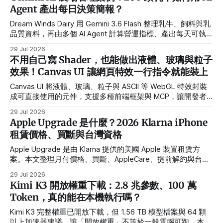
研究蠻重要的，就我自己而言，這些研究也同時在協助我梳理
Agent 產出每日決策簡報？
目前大多數人都是如何使用 AI ，也檢視我自己在使用 AI 的盲
點或是挖掘提升的空間。 我們自己也填過不少類似的調查，
Dream Winds Dairy 用 Gemini 3.6 Flash 整理乳牛、飼料與乳
只是每次填完都覺得，這些題目對職場情境來說有點太無聊
品質資料，再由多個 AI Agent 計算營運指標、產出每天可執
了。問的不外乎是你用哪些工具、AI 有沒有讓你的工作效率提
行的管理簡報。
29 Jul 2026
升。其實看久都會有種麻痺感，好像全世界的人都活在同一個
不用自己寫 Shader，也能做出液體、玻璃與粒子
Google Form 裡，久了就有點懶得填了 XD 這次的 AI 使用習
效果！Canvas UI 讓網頁特效一行指令就能裝上
慣調查，我們想做的，是那種你看到題目會愣一下、然後真的
認真想過一遍才作答的問題。比如：如果發現職能表現很強的
Canvas UI 將液體、玻璃、粒子與 ASCII 等 WebGL 特效封裝
同事，其實是靠 AI 做出來的成果，你會是什麼感受？或是，
成可直接使用的元件，支援多種前端框架與 MCP，讓開發者
你覺得自己用 AI
不用從零撰寫 Shader，也能快速打造高互動網站。
29 Jul 2026
Apple Upgrade 是什麼？2026 Klarna iPhone
租賃價格、買斷與台灣資格
Apple Upgrade 是由 Klarna 提供的美國 Apple 裝置租賃方
案。本文整理月付價格、買斷、AppleCare、提前解約與台灣
資格。
29 Jul 2026
Kimi K3 開放權重下載：2.8 兆參數、100 萬
Token，真的能在本機執行嗎？
Kimi K3 完整權重已開放下載，但 1.56 TB 模型檔案與 64 顆
以上加速器建議，讓「開放權重」不等於一般電腦可跑。本文