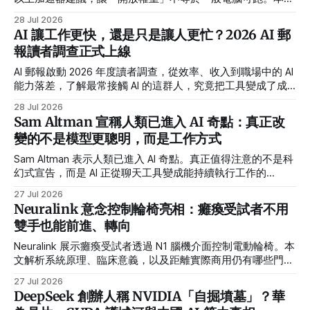
整理能力、授權、價格與部署門檻。
28 Jul 2026
AI 讓工作更快，還是只是讓人更忙？2026 AI 郵
報讀者調查正式上線
AI 郵報啟動 2026 年度讀者調查，從效率、收入到職場中的 AI
能力落差，了解最常接觸 AI 的這群人，究竟把工具變成了成
果，還是換來更多工作。 生成式 AI 已經進入許多人的日常。
28 Jul 2026
有人用它寫信、整理資料，有人把它放進工作流程，甚至靠 AI
Sam Altman 宣稱人類已進入 AI 奇點：真正改
接案、開發產品或創造新的收入。 但當 AI 工具越來越普及，
變的不是模型更聰明，而是工作方式
一個更實際的問題也逐漸浮現：我們真的因為 AI 變得更有效
率了，還是只是在相同時間裡，被交付了更多工作？這也是 AI
Sam Altman 表示人類已進入 AI 奇點。真正值得注意的不是科
郵報發起「2026 AI 郵報讀者調查」的原因。 不只問你有沒有
幻式宣告，而是 AI 正從聊天工具變成能持續執行工作的
用 AI，而是用了之後發生什麼事 多數 AI 調查關心的是使用
Agent。
27 Jul 2026
率、熱門工具或使用頻率。但「有沒有使用 ChatGPT」，已
Neuralink 意念控制輪椅亮相：癱瘓受試者不用
經不足以描述
雙手也能前進、轉向
Neuralink 展示癱瘓受試者透過 N1 腦機介面控制電動輪椅。本
文解析系統原理、臨床意義，以及距離實際商用仍有哪些門
檻。
27 Jul 2026
DeepSeek 創辦人稱 NVIDIA「自掘墳墓」？華