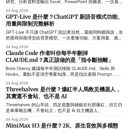
研究、分析資料並輸出 Excel、PowerPoint 與圖表。一次看懂
新功能、方案差異與使用限制。
04 Aug 2026
GPT-Live 是什麼？ChatGPT 新語音模式功能、
用量與限制完整解析
GPT-Live 不只讓 ChatGPT 說話更自然，還能同時聽與說，並
把搜尋與推理交給背景模型。一次看懂功能、方案用量、適合
情境與限制。
04 Aug 2026
Claude Code 作者叫你每半年刪掉
CLAUDE.md？真正該做的是「指令斷捨離」
Boris Cherny 建議每半年測試移除 CLAUDE.md、Skills 與
Hooks。重點不是清空專案知識，而是找出過期 Prompt，保
留真正重要的規範。
04 Aug 2026
Threehalves 是什麼？爆紅半人馬救災機器人，
其實還不會站、也不是 AI
Threehalves 的山羊頭、四足底盤與鏈鋸在社群爆紅，但它仍
是車庫概念機，不會站立，也不是 AI 自主機器人。
04 Aug 2026
MiniMax H3 是什麼？2K、原生音效與多模態