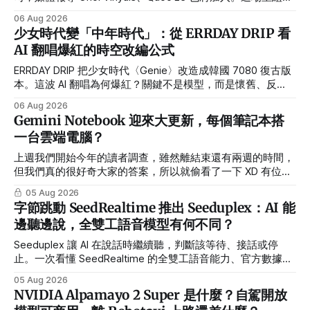
Alphabet 的真正風險是什麼？
06 Aug 2026
少女時代變「中年時代」：從 ERRDAY DRIP 看
AI 翻唱爆紅的時空改編公式
ERRDAY DRIP 把少女時代〈Genie〉改造成韓國 7080 復古版
本。這波 AI 翻唱為何爆紅？關鍵不是模型，而是懷舊、反
差、世界觀與系列化企劃。
06 Aug 2026
Gemini Notebook 迎來大更新，每個筆記本搭
一台雲端電腦？
上週我們開始今年的讀者調查，雖然離結束還有兩週的時間，
但我們真的很好奇大家的答案，所以就偷看了一下 XD 有位在
製造業擔任工程師的讀者分享，我覺得他的比喻很妙： 主管
05 Aug 2026
們都認為用 AI 可以減少開發時間，其實不然，反而增加了開
字節跳動 SeedRealtime 推出 Seeduplex：AI 能
發時間，因為很多事一直冒出來，而時間沒有被增加，原因是
邊聽邊說，全雙工語音模型有何不同？
你被認定有 AI 助手，這跟人月神話有異曲同工之妙。聽過一
句最寫實的話，再怎麼會生小孩，也是需要 10 個月才能誕生
Seeduplex 讓 AI 在說話時繼續聽，判斷該等待、接話或停
阿。 我非常認同，對於需要精密打磨的任務，十個 AI 助手也
止。一次看懂 SeedRealtime 的全雙工語音能力、官方數據與
沒辦法改變「磨」這件事，就跟十個女人沒辦法一個月生出小
現階段限制。
05 Aug 2026
孩一樣。而這也呼應目前的調查上，目前有 44.3% 的讀者用
NVIDIA Alpamayo 2 Super 是什麼？自駕開放
了 AI 之後工作量不減反增，真正省下的時間，很少變成「輕