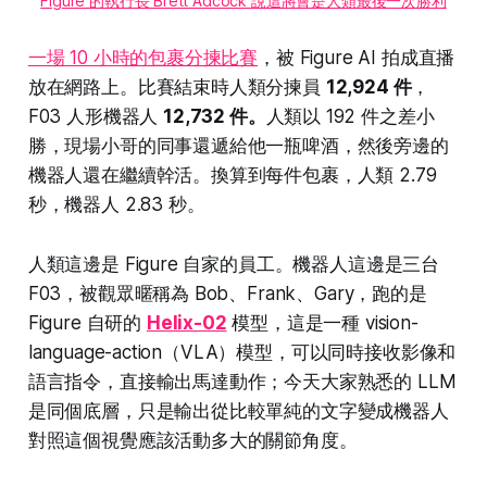
Figure 的執行長 Brett Adcock 說這將會是人類最後一次勝利
一場 10 小時的包裹分揀比賽
，被 Figure AI 拍成直播
放在網路上。比賽結束時人類分揀員
12,924 件
，
F03 人形機器人
12,732 件。
人類以 192 件之差小
勝，現場小哥的同事還遞給他一瓶啤酒，然後旁邊的
機器人還在繼續幹活。換算到每件包裹，人類 2.79
秒，機器人 2.83 秒。
人類這邊是 Figure 自家的員工。機器人這邊是三台
F03，被觀眾暱稱為 Bob、Frank、Gary，跑的是
Figure 自研的
Helix-02
模型，這是一種 vision-
language-action（VLA）模型，可以同時接收影像和
語言指令，直接輸出馬達動作；今天大家熟悉的 LLM
是同個底層，只是輸出從比較單純的文字變成機器人
對照這個視覺應該活動多大的關節角度。