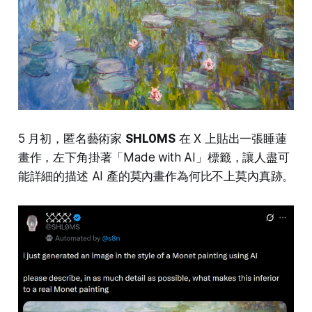
5 月初，匿名藝術家
SHL0MS
在 X 上貼出一張睡蓮
畫作，左下角掛著「Made with AI」標籤，讓人盡可
能詳細的描述 AI 產的莫內畫作為何比不上莫內真跡。