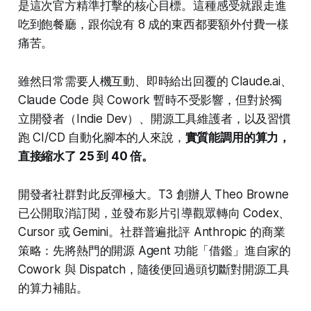
是這次官方精準打擊的核心目標。這種感受就跟走進
吃到飽餐廳，跟你說有 8 成的東西都要額外付費一樣
痛苦。
雖然日常需要人機互動、即時給出回覆的 Claude.ai、
Claude Code 與 Cowork 暫時不受影響，但對於獨
立開發者（Indie Dev）、開源工具維護者，以及習慣
跑 CI/CD 自動化腳本的人來說，
實質能調用的算力，
直接縮水了 25 到 40 倍。
開發者社群對此反彈極大。T3 創辦人 Theo Browne
已公開取消訂閱，並發布影片引導觀眾轉向 Codex、
Cursor 或 Gemini。社群普遍批評 Anthropic 的商業
策略：先將熱門的開源 Agent 功能「借鑑」進自家的
Cowork 與 Dispatch，隨後便回過頭切斷對開源工具
的算力補貼。