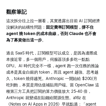
觀察筆記
這次拆分往上拉一層看，其實透露出目前 AI 訂閱經濟
沒解決的結構性問題：
固定費率訂閱模型，撐不住
agent 燒 token 的成本曲線，否則 Claude 也不會
為了募資做出這一步
。
過去 SaaS 時代，訂閱模型可以成立，是因為邊際成
本接近零，多一個用戶，伺服器頂多多吃一點點
GPU。AI 時代完全不一樣，agent 跑一次任務的推論
成本是真金白銀的 token，而且 agent 越強、思考越
久，token 燒得越兇。Anthropic 一開始給 $200/月
吃到飽，本質是用估值補貼用戶端。當 OpenClaw 這
種第三方工具把訂閱的算力價值放大 25-40 倍，
Anthropic 就變成在貼錢給開源生態。a16z 在
《Notes on AI Apps in 2026》早就點過：「agent