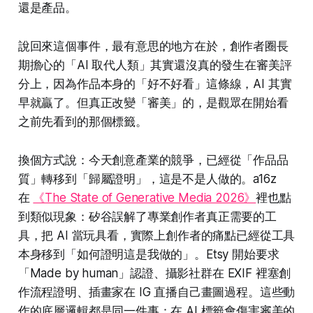
還是產品。
說回來這個事件，最有意思的地方在於，創作者圈長
期擔心的「AI 取代人類」其實還沒真的發生在審美評
分上，因為作品本身的「好不好看」這條線，AI 其實
早就贏了。但真正改變「審美」的，是觀眾在開始看
之前先看到的那個標籤。
換個方式說：今天創意產業的競爭，已經從「作品品
質」轉移到「歸屬證明」，這是不是人做的。a16z
在
《The State of Generative Media 2026》
裡也點
到類似現象：矽谷誤解了專業創作者真正需要的工
具，把 AI 當玩具看，實際上創作者的痛點已經從工具
本身移到「如何證明這是我做的」。Etsy 開始要求
「Made by human」認證、攝影社群在 EXIF 裡塞創
作流程證明、插畫家在 IG 直播自己畫圖過程。這些動
作的底層邏輯都是同一件事：在 AI 標籤會傷害審美的