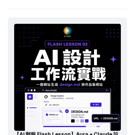
【AI 郵報 Flash Lesson】Aura + Claude 設