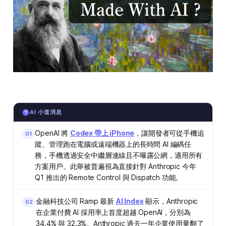
AI 小道消息
OpenAI 將
Codex 帶上 iPhone
，讓開發者可從手機追
01
蹤、管理跑在電腦或遠端機器上的長時間 AI 編碼任
務，手機透過安全中繼層連線且不曝露公網，適用所有
方案用戶。此舉被普遍視為直接針對 Anthropic 今年
Q1 推出的 Remote Control 與 Dispatch 功能。
金融科技公司 Ramp 最新
AI Index
顯示，Anthropic
02
在企業付費 AI 採用率上首度超越 OpenAI，分別為
34.4% 與 32.3%。Anthropic 過去一年企業使用量翻了