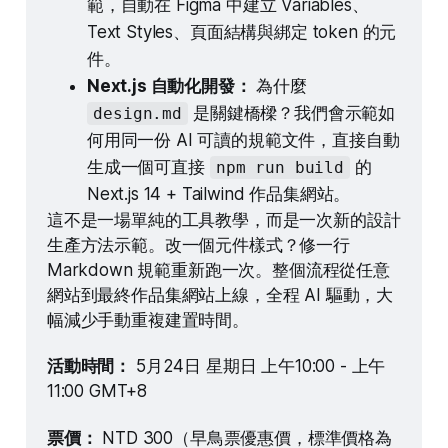
範，自動在 Figma 中建立 Variables、
Text Styles、頁面結構與綁定 token 的元
件。
Next.js 自動化開發：
 為什麼 
 是關鍵橋樑？我們會示範如
design.md
何用同一份 AI 可讀的規範文件，直接自動
生成一個可直接 
 的 
npm run build
Next.js 14 + Tailwind 作品集網站。
這不是一場單純的工具教學，而是一次新的設計
生產方法示範。改一個元件樣式？修一行 
Markdown 規範重新跑一次。整個流程從任意
網站到最終作品集網站上線，全程 AI 驅動，大
幅減少手動重複建置時間。
活動時間：
 5月24日 星期日 上午10:00 - 上午
11:00 GMT+8
票價：
 NTD 300（早鳥票優惠價，標準價格為 