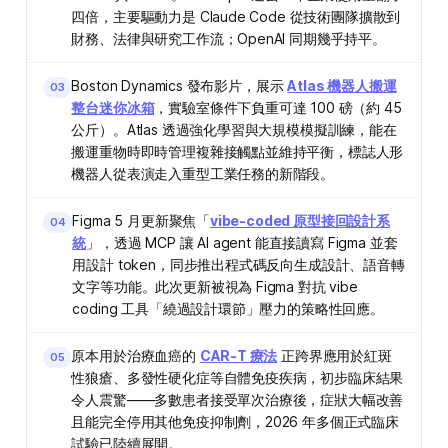
四倍，主要驅動力是 Claude Code 從技術團隊擴散到
財務、法律與研究工作流；OpenAI 同期幾乎持平。
Boston Dynamics 發布影片，展示
Atlas 機器人搬運
03
整台迷你冰箱
，實驗室條件下負重可達 100 磅（約 45
公斤）。Atlas 透過強化學習與大規模模擬訓練，能在
搬運重物時即時管理複雜接觸點並維持平衡，標誌人形
機器人從表演走入重型工業任務的新階段。
Figma 5 月更新聚焦「
vibe-coded 原型接回設計系
04
統
」，透過 MCP 讓 AI agent 能直接讀寫 Figma 並套
用設計 token，同步推出程式碼反向生成設計、語音轉
文字等功能。此次更新被視為 Figma 對抗 vibe
coding 工具「繞過設計環節」壓力的策略性回應。
原本用於治療血癌的
CAR-T 療法
正跨界應用於紅斑
05
性狼瘡、多發性硬化症等自體免疫疾病，初步臨床結果
令人震驚——多數患者接受單次治療後，症狀大幅改善
且能完全停用其他免疫抑制劑，2026 年多個正式臨床
試驗已陸續展開。