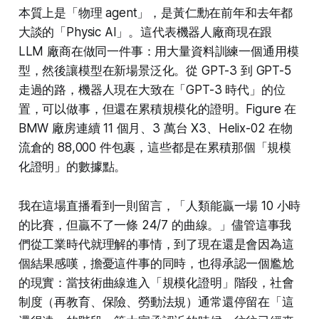
本質上是「物理 agent」，是黃仁勳在前年和去年都
大談的「Physic AI」。這代表機器人廠商現在跟
LLM 廠商在做同一件事：用大量資料訓練一個通用模
型，然後讓模型在新場景泛化。從 GPT-3 到 GPT-5
走過的路，機器人現在大致在「GPT-3 時代」的位
置，可以做事，但還在累積規模化的證明。Figure 在
BMW 廠房連續 11 個月、3 萬台 X3、Helix-02 在物
流倉的 88,000 件包裹，這些都是在累積那個「規模
化證明」的數據點。
我在這場直播看到一則留言，「人類能贏一場 10 小時
的比賽，但贏不了一條 24/7 的曲線。」儘管這事我
們從工業時代就理解的事情，到了現在還是會因為這
個結果感嘆，擔憂這件事的同時，也得承認一個尷尬
的現實：當技術曲線進入「規模化證明」階段，社會
制度（再教育、保險、勞動法規）通常還停留在「這