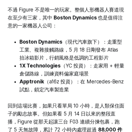
不過 Figure 不是唯一的玩家。整個人形機器人賽道現
在至少有三家，其中
Boston Dynamics
也是值得注
意的一家機器人公司： ​
Boston Dynamics
（現代汽車旗下）：走重型
工業、複雜接觸路線，5 月 18 日剛發布 Atlas
抬冰箱影片，行銷風格是低調的工程影片
1X Technologies
（YC 投資）：走家用 + 輕量
倉儲路線，訓練資料偏家庭場景
Apptronik
（a16z 投資）：在 Mercedes-Benz
試點，鎖定汽車製造業
回到這場比賽，如果只看單局 10 小時，是人類保住面
子的勵志故事。但如果看 5 月 14 日以來的整段直
播，Figure 從那天起讓三台 F03 連續分揀包裹，跑
了 5 天無故障，累計 72 小時內處理超過
88,000 件