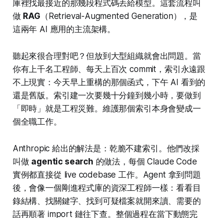
庫裡找最接近的那幾段程式碼丟給模型。這套流程叫
做
RAG
（Retrieval-Augmented Generation），是
這兩年 AI 應用的主流架構。
聽起來很合理對吧？但放到大型組織就會出問題。當
你有上千名工程師、每天上百次 commit，索引永遠跟
不上現實：今天早上重構的那個函式，下午 AI 看到的
還是舊版。索引建一次要幾十分鐘到幾小時，要做到
「即時」就是工程災難。維護那個索引本身會變成一
個全職工作。
Anthropic 給出的解法是：乾脆不建索引。他們改採
叫做
agentic search
的做法，每個 Claude Code
實例都直接從 live codebase 工作。Agent 拿到問題
後，會像一個剛進程式庫的資深工程師一樣：看看目
錄結構、找關鍵字、找到可疑檔案就開來讀、需要的
話再順著 import 鏈往下查。整個過程在當下動態完