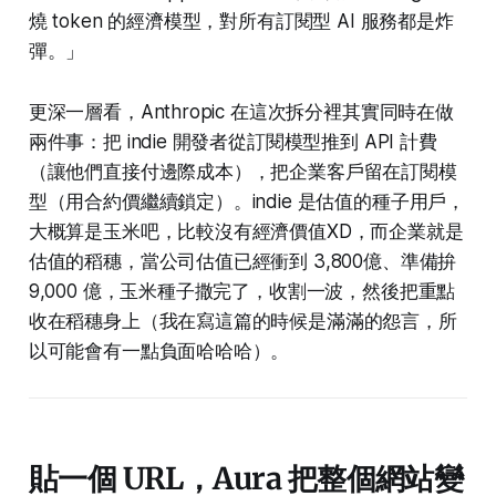
燒 token 的經濟模型，對所有訂閱型 AI 服務都是炸
彈。」
更深一層看，Anthropic 在這次拆分裡其實同時在做
兩件事：把 indie 開發者從訂閱模型推到 API 計費
（讓他們直接付邊際成本），把企業客戶留在訂閱模
型（用合約價繼續鎖定）。indie 是估值的種子用戶，
大概算是玉米吧，比較沒有經濟價值XD，而企業就是
估值的稻穗，當公司估值已經衝到 3,800億、準備拚
9,000 億，玉米種子撒完了，收割一波，然後把重點
收在稻穗身上（我在寫這篇的時候是滿滿的怨言，所
以可能會有一點負面哈哈哈）。
貼一個 URL，Aura 把整個網站變