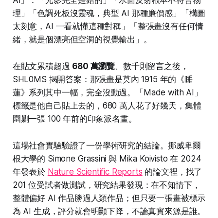
AI」：「光影完全是錯的」「水面反射根本不符合物
理」「色調死板沒靈魂，典型 AI 那種廉價感」「構圖
太刻意，AI 一看就懂這種對稱」「整張畫沒有任何情
緒，就是個漂亮但空洞的視覺輸出」。
在貼文累積超過
680 萬瀏覽
、數千則留言之後，
SHL0MS 揭開答案：那張畫是莫內 1915 年的《睡
蓮》系列其中一幅，完全沒動過。「Made with AI」
標籤是他自己貼上去的，680 萬人花了好幾天，集體
圍剿一張 100 年前的印象派名畫。
這場社會實驗驗證了一份學術研究的結論。挪威卑爾
根大學的 Simone Grassini 與 Mika Koivisto 在 2024
年發表於
Nature Scientific Reports
的論文裡，找了
201 位受試者做測試，研究結果發現：在不知情下，
整體偏好 AI 作品勝過人類作品；但只要一張畫被標示
為 AI 生成，評分就會明顯下降，不論真實來源是誰。