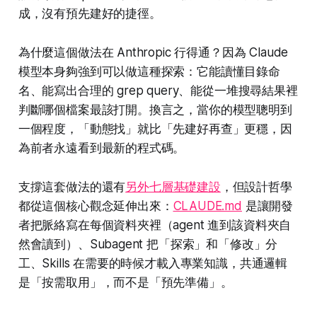
成，沒有預先建好的捷徑。
為什麼這個做法在 Anthropic 行得通？因為 Claude
模型本身夠強到可以做這種探索：它能讀懂目錄命
名、能寫出合理的 grep query、能從一堆搜尋結果裡
判斷哪個檔案最該打開。換言之，當你的模型聰明到
一個程度，「動態找」就比「先建好再查」更穩，因
為前者永遠看到最新的程式碼。
支撐這套做法的還有
另外七層基礎建設
，但設計哲學
都從這個核心觀念延伸出來：
CLAUDE.md
是讓開發
者把脈絡寫在每個資料夾裡（agent 進到該資料夾自
然會讀到）、Subagent 把「探索」和「修改」分
工、Skills 在需要的時候才載入專業知識，共通邏輯
是「按需取用」，而不是「預先準備」。