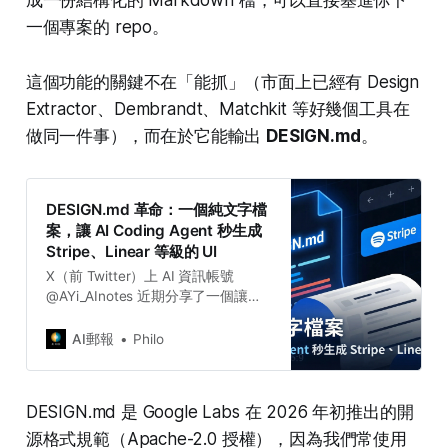
成一份結構化的 Markdown 檔，可以直接塞進你下
一個專案的 repo。
這個功能的關鍵不在「能抓」（市面上已經有 Design
Extractor、Dembrandt、Matchkit 等好幾個工具在
做同一件事），而在於它能輸出
DESIGN.md
。
DESIGN.md 革命：一個純文字檔
案，讓 AI Coding Agent 秒生成
Stripe、Linear 等級的 UI
X（前 Twitter）上 AI 資訊帳號
@AYi_AInotes 近期分享了一個讓開
發者社群驚呼的開源專案——
awesome-design-md。這個來自
AI郵報
Philo
VoltAgent 的 GitHub 專案，短短三
天內就突破 4,000 顆星，正在重新
定義「AI 輔助 UI 設計」的工作流
DESIGN.md 是 Google Labs 在 2026 年初推出的開
程。
源格式規範（Apache-2.0 授權），因為我們常使用