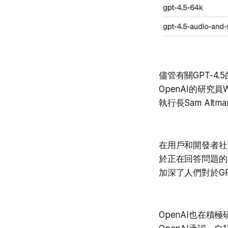
儘管有關GPT-
OpenAI的研究員
執行長Sam Al
在用戶和開發者社群
於正在回答問題的模型
加深了人們對於GP
OpenAI也在積