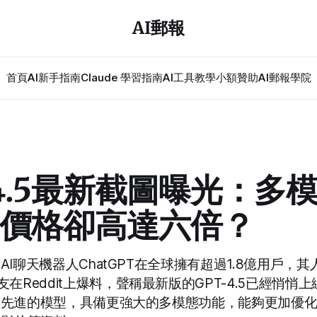
AI郵報
首頁
AI新手指南
Claude 學習指南
AI工具教學
小額贊助
AI郵報學院
-4.5最新截圖曝光：多
價格卻高達六倍？
發的AI聊天機器人ChatGPT在全球擁有超過1.8億用戶，
在Reddit上爆料，聲稱最新版的GPT-4.5已經悄悄
AI最先進的模型，具備更強大的多模態功能，能夠更加優