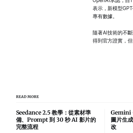
OpenAI承認，
表示，新模型GP
專有數據。
隨著AI技術的不斷
得到官方證實，但
READ MORE
Seedance 2.5 教學：從素材準
Gemin
備、Prompt 到 30 秒 AI 影片的
圖片生
完整流程
改