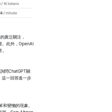
界的廣泛關注，
覺。此外，OpenAI
答。
問ChatGPT關
o」。這一回答進一步
變笨和變懶的現象。