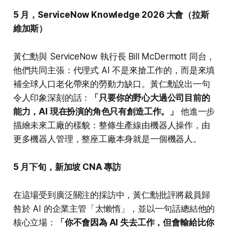
5 月，ServiceNow Knowledge 2026 大會（拉斯
維加斯）
黃仁勳與 ServiceNow 執行長 Bill McDermott 同台，
他們共同主張：代理式 AI 不是來搶工作的，而是來填
補全球人口老化帶來的勞動力缺口。黃仁勳說出一句
令人印象深刻的話：
「只要你的野心大過公司目前的
能力，AI 現在扮演的角色只有創造工作。」
他進一步
描繪未來工廠的樣貌：整條生產線由機器人操作，由
更多機器人管理，整座工廠本身就是一個機器人。
5 月下旬，新加坡 CNA 專訪
在這場受到廣泛關注的採訪中，黃仁勳批評將裁員歸
咎於 AI 的企業主管「太懶惰」，並以一句話總結他的
核心立場：
「你不會因為 AI 失去工作，但會輸給比你