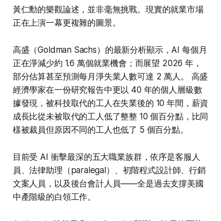
黃仁勳的樂觀論述，並非毫無挑戰。現實的就業市場
正在上演一幕更複雜的圖景。
高盛（Goldman Sachs）的最新分析顯示，AI 每個月
正在淨減少約 1.6 萬個就業機會；而展望 2026 年，
部分估算甚至預測每月淨失業人數可達 2 萬人。 高盛
經濟學家在一份研究報告中更以 40 年的個人層級數
據發現，被科技取代的工人在失業後的 10 年間，薪資
成長比從未被取代的工人低了整整 10 個百分點，比同
樣被裁員但原因不同的工人也低了 5 個百分點。
目前受 AI 衝擊最深的五大職業族群，依序是客服人
員、法律助理（paralegal）、初階程式設計師、行銷
文案人員，以及後台會計人員——全是過去支撐美國
中產階級的白領工作。