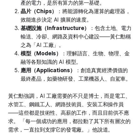
產的電力，是所有算力的第一基礎。
晶片（Chips）
：將能源轉化為運算的處理器，
效能進步決定 AI 擴展的速度。
基礎設施（Infrastructure）
：包含土地、電力
輸送、冷卻、網路及資料中心建設——黃仁勳稱
之為「AI 工廠」。
模型（Models）
：理解語言、生物、物理、金
融等各類知識的 AI 模型。
應用（Applications）
：創造真實經濟價值的
最終產品，如藥物研發、工業機器人、自駕車。
黃仁勳強調，AI 工廠需要的不只是博士，而是電工、
水管工、鋼鐵工人、網路技術員、安裝工和操作員
——這些都是技術性、高薪的工作，而且目前供不應
求。 「每一個成功的應用，都拉動了其下所有層次的
需求，一直拉到支撐它的發電廠。」他說道。