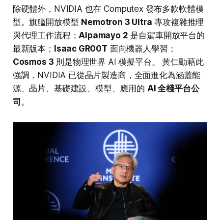
除硬體外，NVIDIA 也在 Computex 發布多款軟體模
型。旗艦開放模型
Nemotron 3 Ultra
專攻複雜推理
與代理工作流程；
Alpamayo 2
是自駕車開放平台的
最新版本；
Isaac GR00T
面向機器人學習；
Cosmos 3
則是物理世界 AI 模擬平台。 黃仁勳藉此
強調，NVIDIA 已從晶片製造商，全面進化為涵蓋能
源、晶片、基礎建設、模型、應用的
AI 全棧平台公
司
。