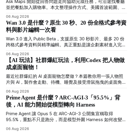
Ask Maps 開始從回答問題走向協助完成任務，可沿途找餐廳
並把餐點加入購物車。本文整理操作方式、美國首波範圍、合
作夥伴與隱私設定。
06 Aug 2026
Wan 3.0 是什麼？原生 30 秒、20 份全格式參考資
料與影片編輯一次看
Wan 3.0 進入 Public Beta，支援原生 30 秒影片、最多 20 份
跨格式參考資料與精準編輯。真正重點是讓企劃素材進入完整
製作流程。
06 Aug 2026
【AI 玩法】社群爆紅玩法，利用Codex 把人物做
成桌面寵物！
最近社群爆紅的 AI 桌面寵物怎麼做？本篇教你用一張人物照
片與 AI，製作會走動、待機、睡覺及接受滑鼠拖曳的桌面角
色，並提供繁體中文指令、需求設定方式與常見錯誤排解。
06 Aug 2026
Prime Agent 是什麼？ARC-AGI-3「95.5%」背
後，AI 能力開始從模型轉向 Harness
Prime Agent 讓 Opus 5 在 ARC-AGI-3 公開集宣稱取得
95.5%，重點不只是跑分，而是模型外圍 Harness 如何改變長
任務、多 Agent 與自我改進能力。
06 Aug 2026