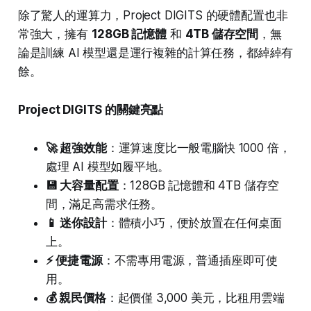
除了驚人的運算力，Project DIGITS 的硬體配置也非
常強大，擁有
128GB 記憶體
和
4TB 儲存空間
，無
論是訓練 AI 模型還是運行複雜的計算任務，都綽綽有
餘。
Project DIGITS 的關鍵亮點
🚀 超強效能
：運算速度比一般電腦快 1000 倍，
處理 AI 模型如履平地。
💾 大容量配置
：128GB 記憶體和 4TB 儲存空
間，滿足高需求任務。
📱 迷你設計
：體積小巧，便於放置在任何桌面
上。
⚡ 便捷電源
：不需專用電源，普通插座即可使
用。
💰 親民價格
：起價僅 3,000 美元，比租用雲端