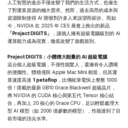
人工智慧的進步不僅改變了我們的生活方式，也催生
了對運算資源的極大需求。然而，過去高昂的成本與
資源限制使得 AI 開發對許多人來說望而卻步。而如
今，NVIDIA 在 2025 年 CES 展會上推出的新品
「Project DIGITS」
，讓個人擁有超級電腦級別的 AI
運算能力成為現實，徹底改變了遊戲規則。
Project DIGITS：小體積大能量的 AI 超級電腦
這台個人超級電腦，不僅性能驚人，還擁有令人讚嘆
的便攜性。體積僅與 Apple Mac Mini 相當，但其運
算速度高達
1 petaflop
，比傳統筆電快上整整 1000
倍！搭載的最新 GB10 Grace Blackwell 超級晶片，
將 NVIDIA 的 CUDA 核心與第五代 Tensor 核心結
合，再加上 20 核心的 Grace CPU，足以輕鬆處理大
型 AI 模型（如 2000 億參數的模型），性能達到了目
前市場的頂尖水準。