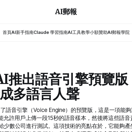
AI郵報
首頁
AI新手指南
Claude 學習指南
AI工具教學
小額贊助
AI郵報學院
nAI推出語音引擎預覽版
成多語言人聲
公開了語音引擎（Voice Engine）的預覽版，這是一項
功能允許用戶上傳一段15秒的語音樣本，然後將這些語
給少數公司進行測試。這項技術的亮點在於，它能夠產