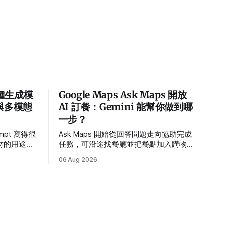
 種生成模
Google Maps Ask Maps 開放
式與多模態
AI 訂餐：Gemini 能幫你做到哪
一步？
ompt 寫得很
Ask Maps 開始從回答問題走向協助完成
材的用途、
任務，可沿途找餐廳並把餐點加入購物
用 3 個範
車。本文整理操作方式、美國首波範圍、
06 Aug 2026
態影片。
合作夥伴與隱私設定。