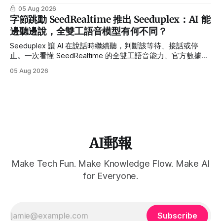
製造業擔任工程師的讀者分享，我覺得他的比喻很妙： 主管
05 Aug 2026
們都認為用 AI 可以減少開發時間，其實不然，反而增加了開
字節跳動 SeedRealtime 推出 Seeduplex：AI 能
發時間，因為很多事一直冒出來，而時間沒有被增加，原因是
邊聽邊說，全雙工語音模型有何不同？
你被認定有 AI 助手，這跟人月神話有異曲同工之妙。聽過一
句最寫實的話，再怎麼會生小孩，也是需要 10 個月才能誕生
Seeduplex 讓 AI 在說話時繼續聽，判斷該等待、接話或停
阿。 我非常認同，對於需要精密打磨的任務，十個 AI 助手也
止。一次看懂 SeedRealtime 的全雙工語音能力、官方數據與
沒辦法改變「磨」這件事，就跟十個女人沒辦法一個月生出小
現階段限制。
05 Aug 2026
孩一樣。而這也呼應目前的調查上，目前有 44.3% 的讀者用
了 AI 之後工作量不減反增，真正省下的時間，很少變成「輕
鬆」，而是被重新排進更多任務裡。管理者把 AI 當成人力乘
數，但乘出來的常常不是產出，而是期待。 目前已經有 300+
位讀者留下了自己的答案，
AI郵報
Make Tech Fun. Make Knowledge Flow. Make AI
for Everyone.
Subscribe