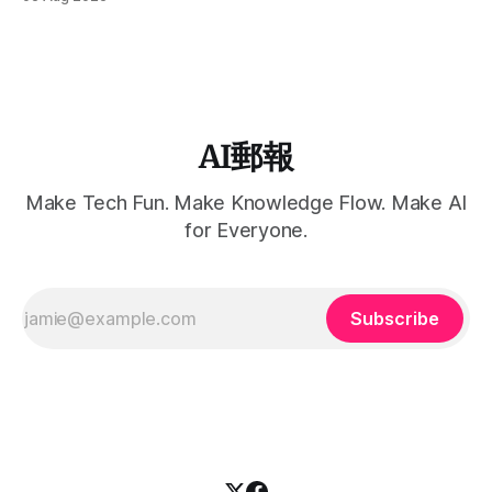
了 AI 之後工作量不減反增，真正省下的時間，很少變成「輕
鬆」，而是被重新排進更多任務裡。管理者把 AI 當成人力乘
數，但乘出來的常常不是產出，而是期待。 目前已經有 300+
位讀者留下了自己的答案，
AI郵報
Make Tech Fun. Make Knowledge Flow. Make AI
for Everyone.
Subscribe