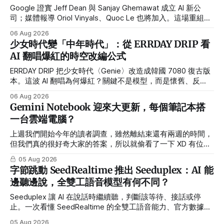
Google 證實 Jeff Dean 與 Sanjay Ghemawat 成立 AI 新公
司；媒體報導 Oriol Vinyals、Quoc Le 也將加入。這場重組對
Alphabet 的真正風險是什麼？
06 Aug 2026
少女時代變「中年時代」：從 ERRDAY DRIP 看
AI 翻唱爆紅的時空改編公式
ERRDAY DRIP 把少女時代〈Genie〉改造成韓國 7080 復古版
本。這波 AI 翻唱為何爆紅？關鍵不是模型，而是懷舊、反
差、世界觀與系列化企劃。
06 Aug 2026
Gemini Notebook 迎來大更新，每個筆記本搭
一台雲端電腦？
上週我們開始今年的讀者調查，雖然離結束還有兩週的時間，
但我們真的很好奇大家的答案，所以就偷看了一下 XD 有位在
製造業擔任工程師的讀者分享，我覺得他的比喻很妙： 主管
05 Aug 2026
們都認為用 AI 可以減少開發時間，其實不然，反而增加了開
字節跳動 SeedRealtime 推出 Seeduplex：AI 能
發時間，因為很多事一直冒出來，而時間沒有被增加，原因是
邊聽邊說，全雙工語音模型有何不同？
你被認定有 AI 助手，這跟人月神話有異曲同工之妙。聽過一
句最寫實的話，再怎麼會生小孩，也是需要 10 個月才能誕生
Seeduplex 讓 AI 在說話時繼續聽，判斷該等待、接話或停
阿。 我非常認同，對於需要精密打磨的任務，十個 AI 助手也
止。一次看懂 SeedRealtime 的全雙工語音能力、官方數據與
沒辦法改變「磨」這件事，就跟十個女人沒辦法一個月生出小
現階段限制。
05 Aug 2026
孩一樣。而這也呼應目前的調查上，目前有 44.3% 的讀者用