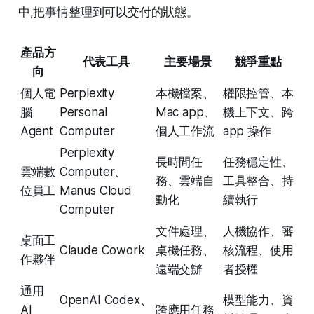
中,把事情整理到可以交付的狀態。
產品方
代表工具
主要場景
競爭重點
向
個人電
Perplexity
本機檔案、
權限控管、本
腦
Personal
Mac app、
機上下文、跨
Agent
Computer
個人工作流
app 操作
Perplexity
長時間任
任務穩定性、
雲端數
Computer、
務、雲端自
工具整合、持
位員工
Manus Cloud
動化
續執行
Computer
文件處理、
人機協作、審
桌面工
Claude Cowork
桌機任務、
核流程、使用
作夥伴
遠端交辦
者授權
通用
OpenAI Codex、
模型能力、資
AI
跨應用任務