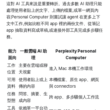
這對 AI 工具來說是重要轉折。過去多數 AI 助理只能
處理使用者貼上的文字、上傳的檔案,或單一網頁內
容;Personal Computer 則嘗試讓 agent 在更多上下
文中工作,例如比較不同 app 裡的兩份文件、從筆記
app 抽取資料寫成草稿,或連接外部工具完成多步驟任
務。
能力
一般雲端 AI 助
Perplexity Personal
面向
理
Computer
工作
主要在雲端或聊
進入 Mac 本機工作環境
位置
天視窗
可用
使用者貼上或上
本機檔案、原生 app、網頁
資料
傳的內容
與 connectors
任務
問答、摘要、生
跨 app、多步驟個人工作流
型態
成內容
工具
依賴單一平台功