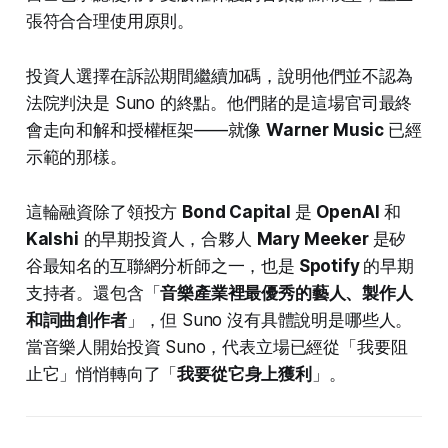
張符合合理使用原則。
投資人選擇在訴訟期間繼續加碼，說明他們並不認為
法院判決是 Suno 的終點。他們賭的是這場官司最終
會走向和解和授權框架——就像
Warner Music
已經
示範的那樣。
這輪融資除了領投方
Bond Capital
是
OpenAI
和
Kalshi
的早期投資人，合夥人
Mary Meeker
是矽
谷最知名的互聯網分析師之一，也是
Spotify
的早期
支持者。還包含「
音樂產業裡最優秀的藝人、製作人
和詞曲創作者
」，但 Suno 沒有具體說明是哪些人。
當音樂人開始投資 Suno，代表立場已經從「我要阻
止它」悄悄轉向了「
我要從它身上獲利
」。