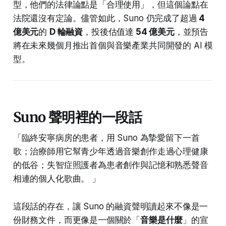
型，他們的法律論點是「合理使用」，但這個論點在
法院還沒有定論。儘管如此，Suno 仍完成了超過
4
億美元
的
D 輪融資
，投後估值達
54 億美元
，並預告
將在未來幾個月推出首個與音樂產業共同開發的 AI 模
型。
Suno 聲明裡的一段話
「臨終安寧病房的患者，用 Suno 為摯愛留下一首
歌；治療師用它幫青少年透過音樂創作走過心理健康
的低谷；失智症照護者為患者創作與記憶和熟悉聲音
相連的個人化歌曲。 」
這段話的存在，讓 Suno 的融資聲明讀起來不像是一
份財務文件，而更像是一個關於「
音樂是什麼
」的宣