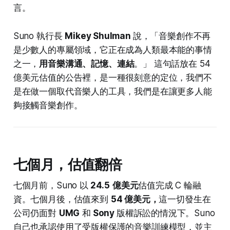
言。
Suno 執行長
Mikey Shulman
說，「音樂創作不再
是少數人的專屬領域，它正在成為人類最本能的事情
之一，
用音樂溝通、記憶、連結
。」 這句話放在 54
億美元估值的公告裡，是一種很刻意的定位，我們不
是在做一個取代音樂人的工具，我們是在讓更多人能
夠接觸音樂創作。
七個月，估值翻倍
七個月前，Suno 以
24.5
億美元
估值完成 C 輪融
資。七個月後，估值來到
54 億美元，
這一切發生在
公司仍面對
UMG
和
Sony
版權訴訟的情況下。Suno
自己也承認使用了受版權保護的音樂訓練模型，並主