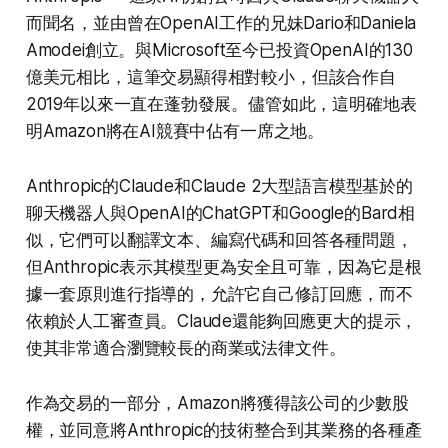
而聞名，並由曾在OpenAI工作的兄妹Dario和Daniela
Amodei創立。與Microsoft至今已投資OpenAI的130
億美元相比，這筆交易顯得相對較小，但該合作自
2019年以來一直在蓬勃發展。儘管如此，這明確地表
明Amazon將在AI競賽中佔有一席之地。
Anthropic的Claude和Claude 2大型語言模型基於的
聊天機器人與OpenAI的ChatGPT和Google的Bard相
似，它們可以翻譯文本、編寫代碼和回答各種問題，
但Anthropic表示其模型更為安全且可靠，因為它是根
據一套原則進行指導的，允許它自己修訂回應，而不
依賴於人工審查員。Claude還能夠回應更大的提示，
使其非常適合瀏覽較長的商業或法律文件。
作為交易的一部分，Amazon將獲得該公司的少數股
權，並同意將Anthropic的技術整合到其業務的各種產