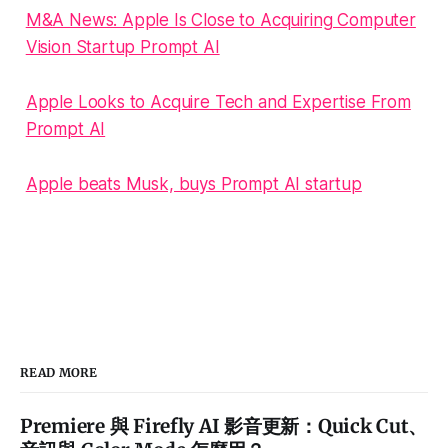
M&A News: Apple Is Close to Acquiring Computer
Vision Startup Prompt AI
Apple Looks to Acquire Tech and Expertise From
Prompt AI
Apple beats Musk, buys Prompt AI startup
READ MORE
Premiere 與 Firefly AI 影音更新：Quick Cut、