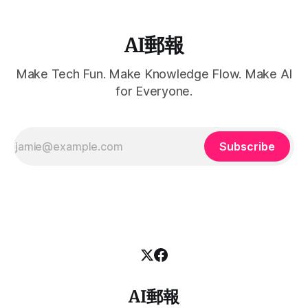
中的 AI 助理差太多了吧！」
AI郵報
Make Tech Fun. Make Knowledge Flow. Make AI
for Everyone.
Subscribe
AI郵報