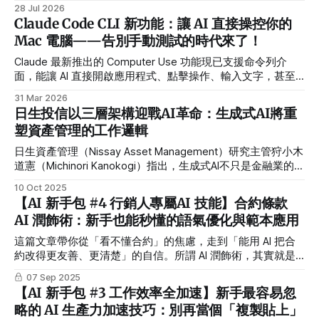
果，還是換來更多工作。 生成式 AI 已經進入許多人的日常。
28 Jul 2026
有人用它寫信、整理資料，有人把它放進工作流程，甚至靠 AI
Claude Code CLI 新功能：讓 AI 直接操控你的
接案、開發產品或創造新的收入。 但當 AI 工具越來越普及，
Mac 電腦——告別手動測試的時代來了！
一個更實際的問題也逐漸浮現：我們真的因為 AI 變得更有效
率了，還是只是在相同時間裡，被交付了更多工作？這也是 AI
Claude 最新推出的 Computer Use 功能現已支援命令列介
郵報發起「2026 AI 郵報讀者調查」的原因。 不只問你有沒有
面，能讓 AI 直接開啟應用程式、點擊操作、輸入文字，甚至
用 AI，而是用了之後發生什麼事 多數 AI 調查關心的是使用
截圖驗證結果，徹底改變開發者的工作流程。
31 Mar 2026
率、熱門工具或使用頻率。但「有沒有使用 ChatGPT」，已
日生投信以三層架構迎戰AI革命：生成式AI將重
經不足以描述
塑資產管理的工作邏輯
日生資產管理（Nissay Asset Management）研究主管狩小木
道憲（Michinori Kanokogi）指出，生成式AI不只是金融業的新
工具，而是一種堪比蒸汽機與網際網路的「通用技術革命
10 Oct 2025
（General Purpose Technology）」。在這場變革中，投資專
【AI 新手包 #4 行銷人專屬AI 技能】合約條款
業人員的角色將從資料處理者轉為關係建立者。對企業而言，
AI 潤飾術：新手也能秒懂的語氣優化與範本應用
停用AI的風險，已遠高於採用它的風險。
這篇文章帶你從「看不懂合約」的焦慮，走到「能用 AI 把合
約改得更友善、更清楚」的自信。所謂 AI 潤飾術，其實就是
讓生成式 AI 幫你把法律條文翻譯成白話、調整語氣，甚至濃
07 Sep 2025
縮成重點摘要。文中不只解釋原理，還有三種實戰範例（語氣
【AI 新手包 #3 工作效率全加速】新手最容易忽
優化、條款清晰化、重點精簡），並提醒你如何寫好
略的 AI 生產力加速技巧：別再當個「複製貼上」
Prompt、如何驗證 AI 的輸出。重點不是取代律師，而是讓你