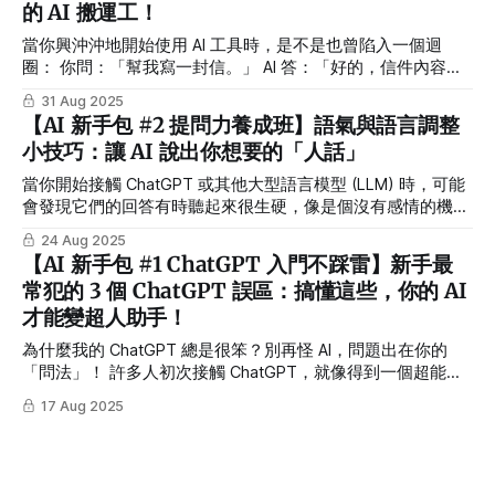
的 AI 搬運工！
在談合作、簽合約時，多了一個能幫你「把天書變對話」的 AI
助手。
當你興沖沖地開始使用 AI 工具時，是不是也曾陷入一個迴
圈： 你問：「幫我寫一封信。」 AI 答：「好的，信件內容在
此。」 你問：「幫我寫一份簡報大綱。」 AI 答：「好的，大
31 Aug 2025
綱內容在此。」 …然後，你花了很多時間在修改 AI 產出的內
【AI 新手包 #2 提問力養成班】語氣與語言調整
容，最後還是覺得不太滿意？ 如果是，恭喜你，你正在經歷
小技巧：讓 AI 說出你想要的「人話」
每個新手都會踩的坑。你以為 AI 是個魔法師，但你更像是個
「AI 搬運工」，只是把 AI 產出的東西搬過來，複製貼上，沒
當你開始接觸 ChatGPT 或其他大型語言模型 (LLM) 時，可能
有真正發揮它的潛力。 這篇文章不會教你複雜的咒語，而是
會發現它們的回答有時聽起來很生硬，像是個沒有感情的機器
會帶你從根本理解 AI 是什麼，以及如何用「人話」驅動它，
人。其實，只要掌握幾個簡單的技巧，你就能像個專業的導
24 Aug 2025
將它變成你的超強副駕駛。我們將透過幾個簡單的比喻，拆解
演，精準地調整 AI 的「表演風格」，讓它說出更符合情境、
【AI 新手包 #1 ChatGPT 入門不踩雷】新手最
AI 生產力加速的核心，讓你從此告別無效的對話，真正做到
更有溫度的「人話」！ 為什麼要調整 AI 的語氣和風格？ 想像
常犯的 3 個 ChatGPT 誤區：搞懂這些，你的 AI
「用
一下，你要寫一份正式的商業提案，和朋友之間的閒聊訊息，
才能變超人助手！
它們的語氣、用字遣詞是不是完全不同？同樣地，在與 AI 互
動時，如果沒有明確指示，它通常會選擇最中性、最普遍的回
為什麼我的 ChatGPT 總是很笨？別再怪 AI，問題出在你的
答方式。這就像一個演員，在沒有拿到劇本前，只能用最安全
「問法」！ 許多人初次接觸 ChatGPT，就像得到一個超能力
的表情和語氣來應對。 而透過調整語氣和風格，你就是在為
夥伴，滿懷期待地想讓它幫忙處理各種大小事。但用了幾次之
AI 寫下專屬的「劇本」，讓它扮演好不同的角色，無論是嚴肅
17 Aug 2025
後，你可能開始覺得：「咦，它怎麼好像沒那麼聰明？回答總
的商業顧問、幽默的行銷文案寫手，還是貼心的個人助理，都
是模稜兩可，或者給的資訊很普通？」 你丟給它一個問題，
能精準到位。這不僅能提升內容的品質，更能大幅提升你的工
它給你一個像網路百科全書的答案；你請它寫一篇文案，它寫
作效率。 核心概念：AI 輸出的「
出來的內容平淡無奇，充滿制式用詞。你心想：「這跟我想像